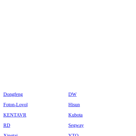
Dongfeng
DW
Foton-Lovol
Hisun
KENTAVR
Kubota
RD
Segway
Xingtai
YTO