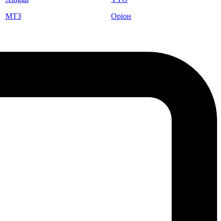
МТЗ
Оріон