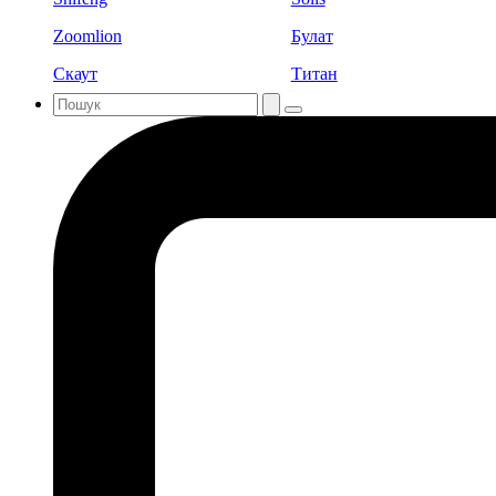
Zoomlion
Булат
Скаут
Титан