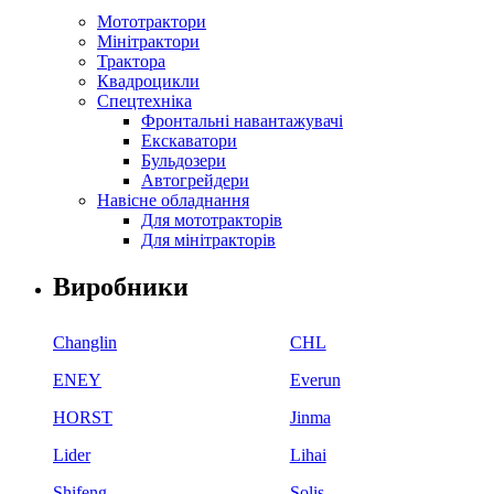
Мототрактори
Мінітрактори
Трактора
Квадроцикли
Спецтехніка
Фронтальні навантажувачі
Екскаватори
Бульдозери
Автогрейдери
Навісне обладнання
Для мототракторів
Для мінітракторів
Виробники
Changlin
CHL
ENEY
Everun
HORST
Jinma
Lider
Lihai
Shifeng
Solis