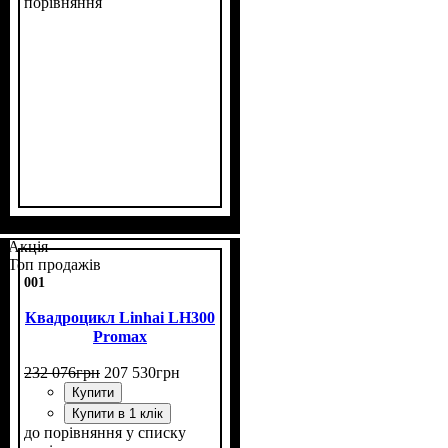
порівняння
Потужність, к.с.
Об'єм двигуна, см³
Фаркоп
Лебідка
Охолодження
: є
: є
: рідинне
: 22
: 300
Акція
Топ продажів
001
Квадроцикл Linhai LH300
Promax
232 076
грн
207 530
грн
Купити
Купити в 1 клік
до порівняння
у списку