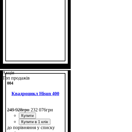
Потужність, к.с.
Об'єм двигуна, см³
Фаркоп
Лебідка
Охолодження
: немає
: немає
: повітряне
: 8
: 125
Акція
Топ продажів
004
Квадроцикл Hisun 400
249 928
грн
232 076
грн
Купити
Купити в 1 клік
до порівняння
у списку