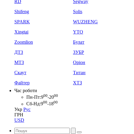
RD
Segway
Shifeng
Solis
SPARK
WUZHENG
Xingtai
YTO
Zoomlion
Булат
ДТЗ
ЗУБР
МТЗ
Оріон
Скаут
Титан
Файтер
ХТЗ
Час роботи
00
00
Пн-Пт:
9
-20
00
00
Сб-Нд:
9
-18
Укр
Рус
ГРН
USD