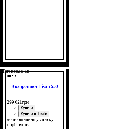
Потужність, к.с.
Об'єм двигуна, см³
Фаркоп
Лебідка
Охолодження
: немає
: немає
: повітряне
: 8
: 150
Топ продажів
002.3
Квадроцикл Hisun 550
299 021
грн
Купити
Купити в 1 клік
до порівняння
у списку
порівняння