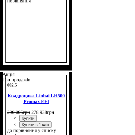
порівняння
Потужність, к.с.
Об'єм двигуна, см³
Фаркоп
Лебідка
Охолодження
: є
: є
: рідинне
: 26
: 400
Акція
Топ продажів
002.5
Квадроцикл Linhai LH500
Promax EFI
290 095
грн
278 938
грн
Купити
Купити в 1 клік
до порівняння
у списку