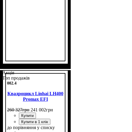
Об'єм двигуна, см³
Фаркоп
Лебідка
Охолодження
: є
: є
: рідинне
: 600
Акція
Топ продажів
002.4
Квадроцикл Linhai LH400
Promax EFI
260 327
грн
241 002
грн
Купити
Купити в 1 клік
до порівняння
у списку