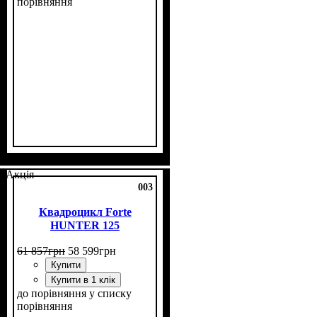
порівняння
Потужність, к.с.
Об'єм двигуна, см³
Фаркоп
Лебідка
Охолодження
: немає
: немає
: повітряне
: 16
: 200
Акція
003
Квадроцикл Forte
HUNTER 125
61 857
грн
58 599
грн
Купити
Купити в 1 клік
до порівняння
у списку
порівняння