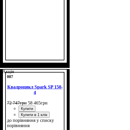
Потужність, к.с.
Об'єм двигуна, см³
Фаркоп
Лебідка
Охолодження
: є
: є
: рідинне
: 20
: 400
Акція
007
Квадроцикл Spark SP 150-
4
72 747
грн
58 465
грн
Купити
Купити в 1 клік
до порівняння
у списку
порівняння