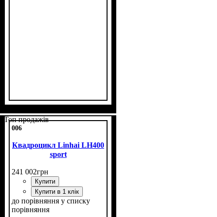
Потужність, к.с.
Об'єм двигуна, см³
Фаркоп
Лебідка
Охолодження
: є
: є
: рідинне
: 26
: 400
Топ продажів
006
Квадроцикл Linhai LH400
sport
241 002
грн
Купити
Купити в 1 клік
до порівняння
у списку
порівняння