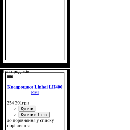
Потужність, к.с.
Об'єм двигуна, см³
Фаркоп
Лебідка
Охолодження
: немає
: немає
: повітряне
: 7
: 110
Топ продажів
006
Квадроцикл Linhai LH400
EFI
254 391
грн
Купити
Купити в 1 клік
до порівняння
у списку
порівняння