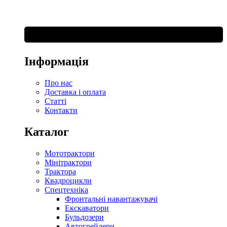
Інформація
Про нас
Доставка і оплата
Статті
Контакти
Каталог
Мототрактори
Мінітрактори
Трактора
Квадроцикли
Спецтехніка
Фронтальні навантажувачі
Екскаватори
Бульдозери
Автогрейдери