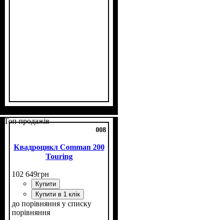
Потужність, к.с.
Об'єм двигуна, см³
Фаркоп
Лебідка
Охолодження
: немає
: немає
: повітряне
: 8
: 150
Топ продажів
008
Квадроцикл Comman 200
Touring
102 649
грн
Купити
Купити в 1 клік
до порівняння
у списку
порівняння