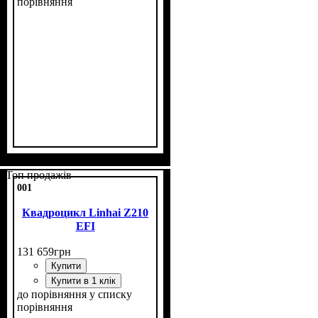
порівняння
Потужність, к.с.
Об'єм двигуна, см³
Фаркоп
Лебідка
Охолодження
: є
: є
: рідинне
: 19
: 300
Топ продажів
001
Квадроцикл Linhai Z210
EFI
131 659
грн
Купити
Купити в 1 клік
до порівняння
у списку
порівняння