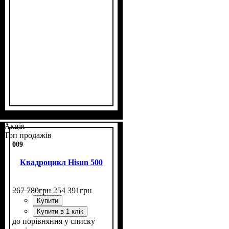
Потужність, к.с.
Об'єм двигуна, см³
Фаркоп
Лебідка
Охолодження
: немає
: немає
: повітряне
: 11
: 200
Акція
Топ продажів
009
Квадроцикл Hisun 500
267 780
грн
254 391
грн
Купити
Купити в 1 клік
до порівняння
у списку