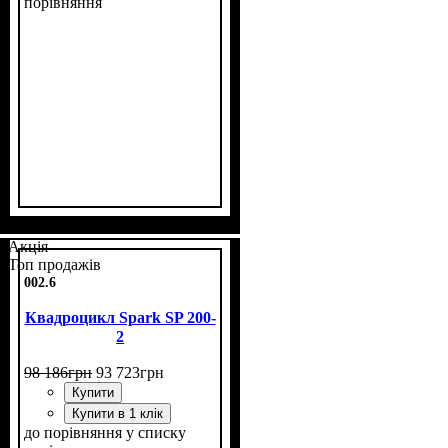
порівняння
Потужність, к.с.
Об'єм двигуна, см³
Фаркоп
Лебідка
Охолодження
: є
: є
: рідинне
: 33
: 500
Акція
Топ продажів
002.6
Квадроцикл Spark SP 200-
2
98 186
грн
93 723
грн
Купити
Купити в 1 клік
до порівняння
у списку