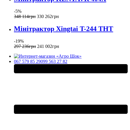
-5%
348 114
грн
330 262
грн
Мінітрактор Xingtai T-244 THT
-19%
297 236
грн
241 002
грн
067 579 85 29
099 563 27 82