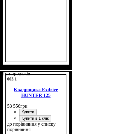
Потужність, к.с.
Об'єм двигуна, см³
Фаркоп
Лебідка
Охолодження
: немає
: немає
: повітряне
: 8
: 125
Топ продажів
003.1
Квадроцикл Exdrive
HUNTER 125
53 556
грн
Купити
Купити в 1 клік
до порівняння
у списку
порівняння