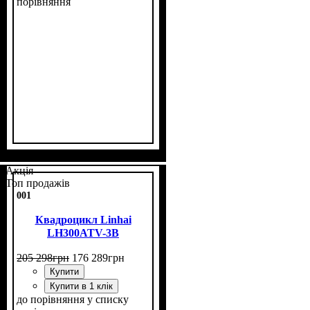
порівняння
Потужність, к.с.
Об'єм двигуна, см³
Фаркоп
Лебідка
Охолодження
: є
: є
: рідинне
: 22
: 300
Акція
Топ продажів
001
Квадроцикл Linhai
LH300ATV-3B
205 298
грн
176 289
грн
Купити
Купити в 1 клік
до порівняння
у списку