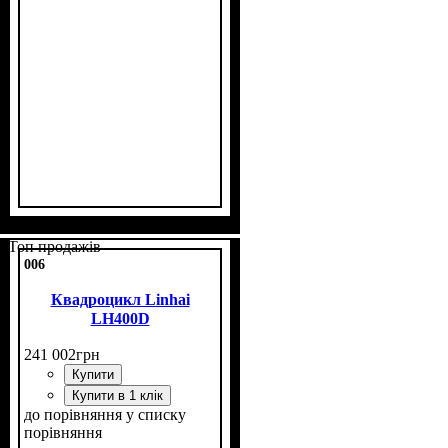
Потужність, к.с.
Об'єм двигуна, см³
Фаркоп
Лебідка
Охолодження
: є
: є
: рідинне
: 20
: 400
Топ продажів
006
Квадроцикл Linhai
LH400D
241 002
грн
Купити
Купити в 1 клік
до порівняння
у списку
порівняння