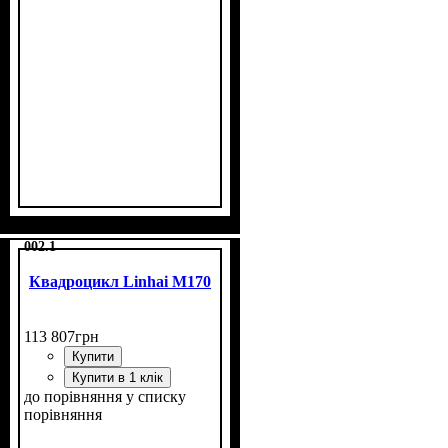
Потужність, к.с.
Об'єм двигуна, см³
Фаркоп
Лебідка
Охолодження
: є
: є
: повітряне
: 11
: 200
002.1
Квадроцикл Linhai M170
113 807
грн
Купити
Купити в 1 клік
до порівняння
у списку
порівняння