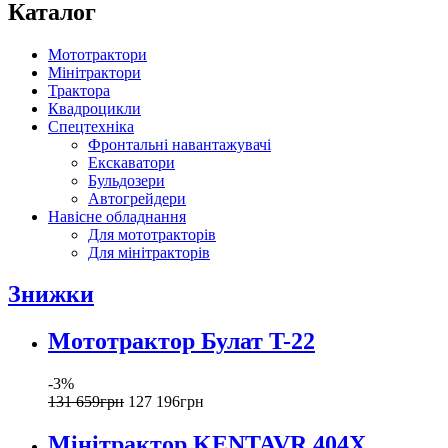
Каталог
Мототрактори
Мінітрактори
Трактора
Квадроцикли
Спецтехніка
Фронтальні навантажувачі
Екскаватори
Бульдозери
Автогрейдери
Навісне обладнання
Для мототракторів
Для мінітракторів
Знижки
Мототрактор Булат T-22
-3%
131 659
грн
127 196
грн
Мінітрактор KENTAVR 404X