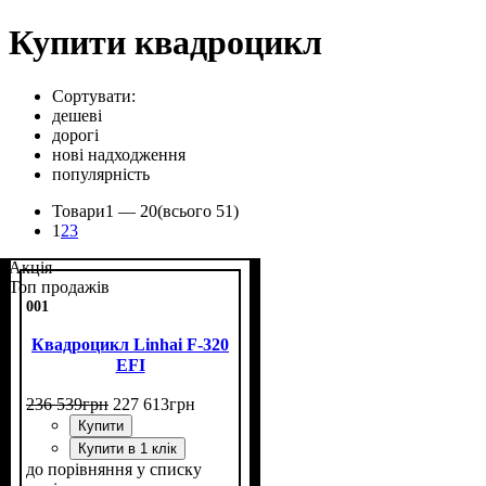
Купити квадроцикл
Сортувати:
дешеві
дорогі
нові надходження
популярність
Товари
1 —
20
(всього 51)
1
2
3
Акція
Топ продажів
001
Квадроцикл Linhai F-320
EFI
236 539
грн
227 613
грн
Купити
Купити в 1 клік
до порівняння
у списку