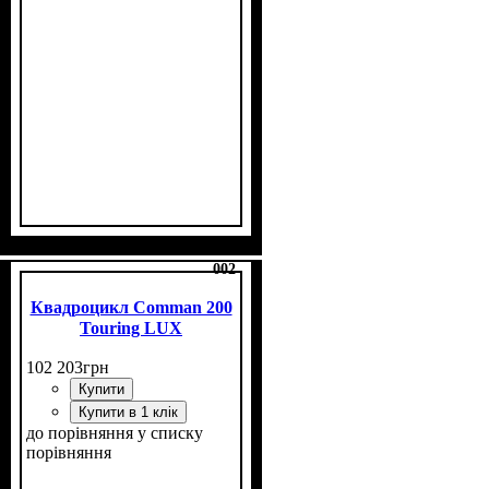
Потужність, к.с.
Об'єм двигуна, см³
Фаркоп
Лебідка
Охолодження
: немає
: є
: повітряне
: 16
: 200
002
Квадроцикл Comman 200
Touring LUX
102 203
грн
Купити
Купити в 1 клік
до порівняння
у списку
порівняння