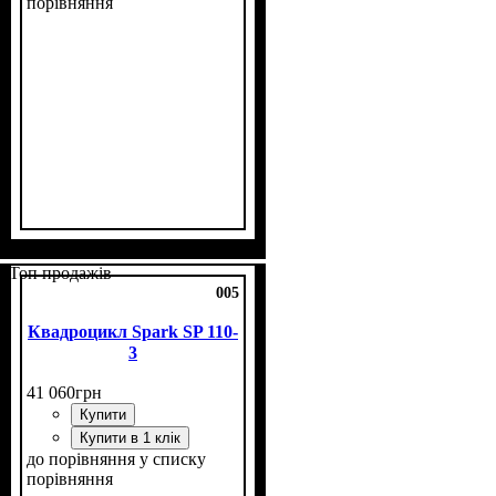
порівняння
Потужність, к.с.
Об'єм двигуна, см³
Фаркоп
Лебідка
Охолодження
: є
: є
: рідинне
: 23
: 400
Топ продажів
005
Квадроцикл Spark SP 110-
3
41 060
грн
Купити
Купити в 1 клік
до порівняння
у списку
порівняння