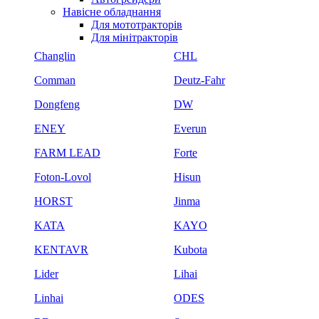
Навісне обладнання
Для мототракторів
Для мінітракторів
Changlin
CHL
Comman
Deutz-Fahr
Dongfeng
DW
ENEY
Everun
FARM LEAD
Forte
Foton-Lovol
Hisun
HORST
Jinma
KATA
KAYO
KENTAVR
Kubota
Lider
Lihai
Linhai
ODES