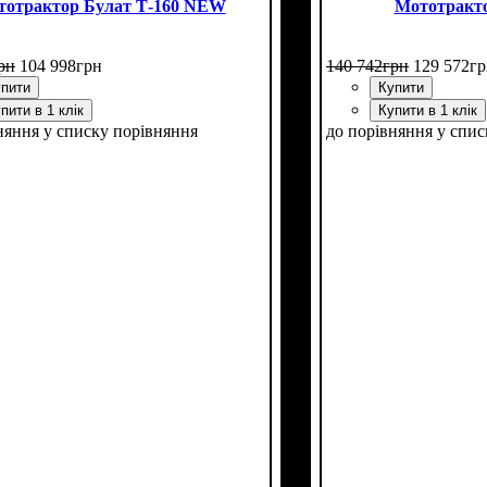
тотрактор Булат Т-160 NEW
Мототракто
рн
104 998
грн
140 742
грн
129 572
гр
пити
Купити
пити в 1 клік
Купити в 1 клік
няння
у списку порівняння
до порівняння
у спис