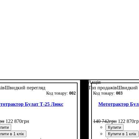
Акція
ів
Швидкий перегляд
Топ продажів
Швидкий 
002
003
тотрактор Булат Т-25 Люкс
Мототрактор Була
рн
122 870
грн
140 742
грн
122 870
гр
пити
Купити
пити в 1 клік
Купити в 1 клік