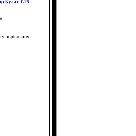
р Булат T-25
н
ку порівняння