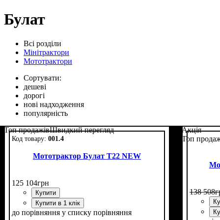
Булат
Всі розділи
Мінітрактори
Мототрактори
Сортувати:
дешеві
дорогі
нові надходження
популярність
Топ продажів
Швидкий перегляд
Акція
Топ продаж
001.4
Мототрактор Булат Т22 NEW
Мо
125 104
грн
138 508
г
Купити
Ку
Купити в 1 клік
до порівняння
у списку порівняння
Ку