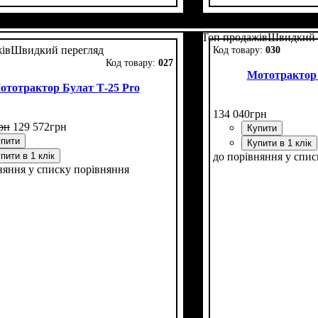
ть, к.с.
а труба вгору
вий генератор
адньої гуми
іка
кт
: з фрезою і плугом
: одно векторна
: 15
: 6,5 -16
: немає
: є
Потужність, к.с.
Вихлопна труба вго
Додатковий генера
Розмір задньої гуми
Гідравліка
Комплект
: з фрезою
: двовект
: 24
Топ продажів
Швидкий 
ів
Швидкий перегляд
030
027
Мототрактор 
ототрактор Булат Т-25 Pro
134 040
грн
рн
129 572
грн
Купити
пити
Купити в 1 клік
пити в 1 клік
до порівняння
у спис
няння
у списку порівняння