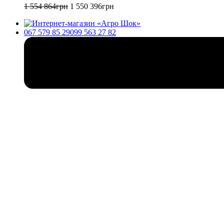
1 554 864
грн
1 550 396
грн
067 579 85 29
099 563 27 82