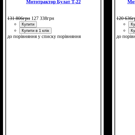
Мототрактор Булат T-22
Мо
131 806
грн
127 338
грн
120 636
г
Купити
Ку
Купити в 1 клік
Ку
до порівняння
у списку порівняння
до порів