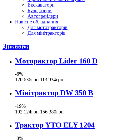
Екскаватори
Бульдозери
Автогрейдери
Навісне обладнання
Для мототракторів
Для мінітракторів
Знижки
Моторактор Lider 160 D
-6%
120 636
грн
113 934
грн
Мінітрактор DW 350 B
-19%
192 124
грн
156 380
грн
Трактор YTO ELY 1204
-0%