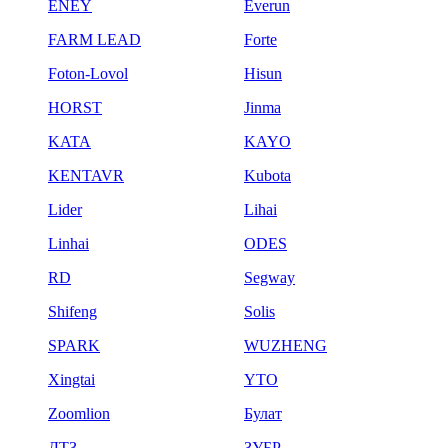
ENEY
Everun
FARM LEAD
Forte
Foton-Lovol
Hisun
HORST
Jinma
KATA
KAYO
KENTAVR
Kubota
Lider
Lihai
Linhai
ODES
RD
Segway
Shifeng
Solis
SPARK
WUZHENG
Xingtai
YTO
Zoomlion
Булат
ДТЗ
ЗУБР