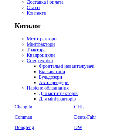
Доставка і оплата
Статті
Контакти
Каталог
Мототрактори
Мінітрактори
Трактора
Квадроцикли
Спецтехніка
Фронтальні навантажувачі
Екскаватори
Бульдозери
Автогрейдери
Навісне обладнання
Для мототракторів
Для мінітракторів
Changlin
CHL
Comman
Deutz-Fahr
Dongfeng
DW