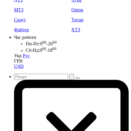
МТЗ
Оріон
Скаут
Титан
Файтер
ХТЗ
Час роботи
00
00
Пн-Пт:
9
-20
00
00
Сб-Нд:
9
-18
Укр
Рус
ГРН
USD