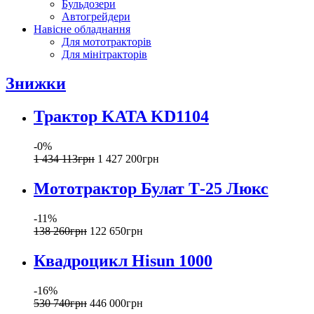
Бульдозери
Автогрейдери
Навісне обладнання
Для мототракторів
Для мінітракторів
Знижки
Трактор KATA KD1104
-0%
1 434 113
грн
1 427 200
грн
Мототрактор Булат Т-25 Люкс
-11%
138 260
грн
122 650
грн
Квадроцикл Hisun 1000
-16%
530 740
грн
446 000
грн