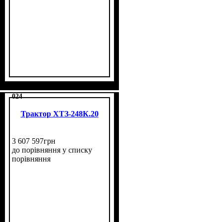
024
Трактор ХТЗ-248К.20
3 607 597
грн
до порівняння
у списку
порівняння