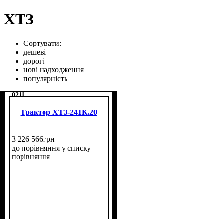
ХТЗ
Сортувати:
дешеві
дорогі
нові надходження
популярність
0211
Трактор ХТЗ-241К.20
3 226 566
грн
до порівняння
у списку
порівняння