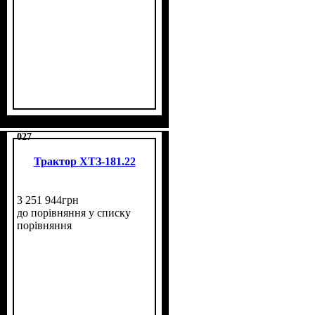
027
Трактор ХТЗ-181.22
3 251 944
грн
до порівняння
у списку
порівняння