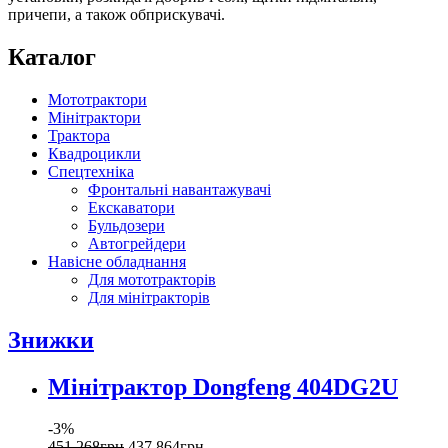
причепи, а також обприскувачі.
Каталог
Мототрактори
Мінітрактори
Трактора
Квадроцикли
Спецтехніка
Фронтальні навантажувачі
Екскаватори
Бульдозери
Автогрейдери
Навісне обладнання
Для мототракторів
Для мінітракторів
Знижки
Мінітрактор Dongfeng 404DG2U
-3%
451 268
грн
437 864
грн