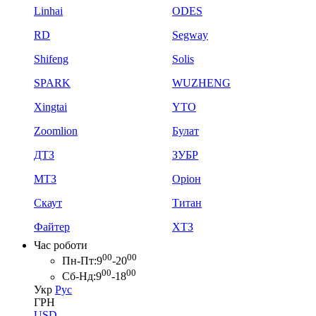
Linhai
ODES
RD
Segway
Shifeng
Solis
SPARK
WUZHENG
Xingtai
YTO
Zoomlion
Булат
ДТЗ
ЗУБР
МТЗ
Оріон
Скаут
Титан
Файтер
ХТЗ
Час роботи
00
00
Пн-Пт:
9
-20
00
00
Сб-Нд:
9
-18
Укр
Рус
ГРН
USD