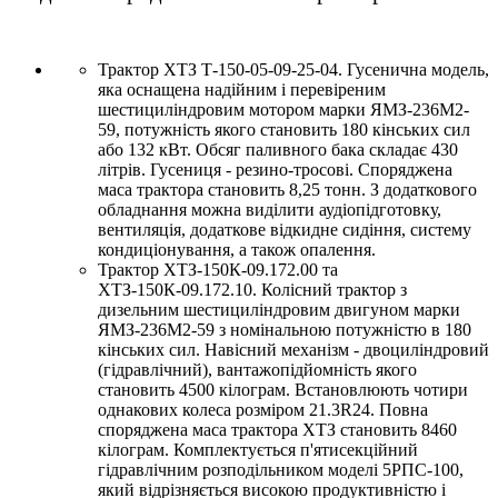
Трактор ХТЗ Т-150-05-09-25-04. Гусенична модель,
яка оснащена надійним і перевіреним
шестициліндровим мотором марки ЯМЗ-236М2-
59, потужність якого становить 180 кінських сил
або 132 кВт. Обсяг паливного бака складає 430
літрів. Гусениця - резино-тросові. Споряджена
маса трактора становить 8,25 тонн. З додаткового
обладнання можна виділити аудіопідготовку,
вентиляція, додаткове відкидне сидіння, систему
кондиціонування, а також опалення.
Трактор ХТЗ-150К-09.172.00 та
ХТЗ-150К-09.172.10. Колісний трактор з
дизельним шестициліндровим двигуном марки
ЯМЗ-236М2-59 з номінальною потужністю в 180
кінських сил. Навісний механізм - двоциліндровий
(гідравлічний), вантажопідйомність якого
становить 4500 кілограм. Встановлюють чотири
однакових колеса розміром 21.3R24. Повна
споряджена маса трактора ХТЗ становить 8460
кілограм. Комплектується п'ятисекційний
гідравлічним розподільником моделі 5РПС-100,
який відрізняється високою продуктивністю і