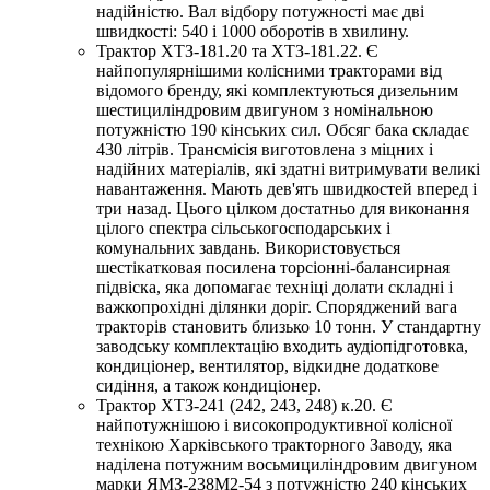
надійністю. Вал відбору потужності має дві
швидкості: 540 і 1000 оборотів в хвилину.
Трактор ХТЗ-181.20 та ХТЗ-181.22. Є
найпопулярнішими колісними тракторами від
відомого бренду, які комплектуються дизельним
шестициліндровим двигуном з номінальною
потужністю 190 кінських сил. Обсяг бака складає
430 літрів. Трансмісія виготовлена ​​з міцних і
надійних матеріалів, які здатні витримувати великі
навантаження. Мають дев'ять швидкостей вперед і
три назад. Цього цілком достатньо для виконання
цілого спектра сільськогосподарських і
комунальних завдань. Використовується
шестікатковая посилена торсіонні-балансирная
підвіска, яка допомагає техніці долати складні і
важкопрохідні ділянки доріг. Споряджений вага
тракторів становить близько 10 тонн. У стандартну
заводську комплектацію входить аудіопідготовка,
кондиціонер, вентилятор, відкидне додаткове
сидіння, а також кондиціонер.
Трактор ХТЗ-241 (242, 243, 248) к.20. Є
найпотужнішою і високопродуктивної колісної
технікою Харківського тракторного Заводу, яка
наділена потужним восьмициліндровим двигуном
марки ЯМЗ-238М2-54 з потужністю 240 кінських