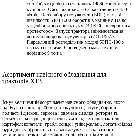
сил. Обсяг циліндра становить 14860 сантиметрів
кубічних. Обсяг паливного бачка становить 430
літрів. Вал відбору потужності (ВВП) має дві
швидкості: 540 і 1000 оборотів в хвилину. На всі
моделі встановлюють гуму 23.1R26 в шевронним
протектором. Запуск трактора здійснюється за
допомогою двох акумуляторів 6СТ-190А3.
Гідравлічний розподільник моделі 5РПС-100 з
п'ятьма секціями. Споряджена маса техніки
дорівнює 9 тонн.
Асортимент навісного обладнання для
тракторів ХТЗ
Існує величезний асортимент навісного обладнання, якого
налічується понад 200 видів: окучники, плуги, борони
голчасті і дискові, зернова і овочева сівалка, роторна та
сегментна косарка, картофелесажатель, чеснокосажателі,
картофелекопатели, граблі сонце і універсальні, лопати-відвал,
бури для ям, фронтальні навантажувачі, екскаваторні
установки, розкидачі добрив і солі, щітки підмітальні,