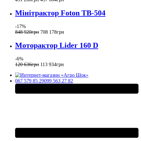
Мінітрактор Foton TB-504
-17%
848 920
грн
708 178
грн
Моторактор Lider 160 D
-6%
120 636
грн
113 934
грн
067 579 85 29
099 563 27 82