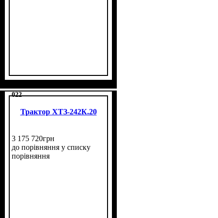
022
Трактор ХТЗ-242К.20
3 175 720
грн
до порівняння
у списку
порівняння