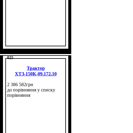
025
Трактор
ХТЗ-150К-09.172.10
2 386 582
грн
до порівняння
у списку
порівняння