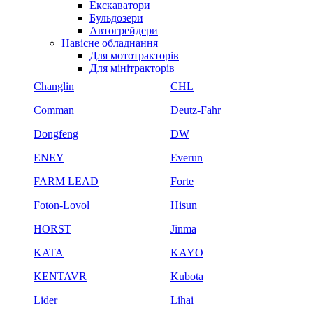
Екскаватори
Бульдозери
Автогрейдери
Навісне обладнання
Для мототракторів
Для мінітракторів
Changlin
CHL
Comman
Deutz-Fahr
Dongfeng
DW
ENEY
Everun
FARM LEAD
Forte
Foton-Lovol
Hisun
HORST
Jinma
KATA
KAYO
KENTAVR
Kubota
Lider
Lihai