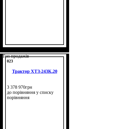
Топ продажів
023
Трактор ХТЗ-243К.20
3 378 970
грн
до порівняння
у списку
порівняння