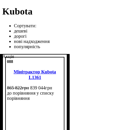
Kubota
Сортувати:
дешеві
дорогі
нові надходження
популярність
Акція
088
Мінітрактор Kubota
L1361
865 822
грн
839 044
грн
до порівняння
у списку
порівняння