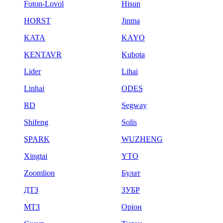
Foton-Lovol
Hisun
HORST
Jinma
KATA
KAYO
KENTAVR
Kubota
Lider
Lihai
Linhai
ODES
RD
Segway
Shifeng
Solis
SPARK
WUZHENG
Xingtai
YTO
Zoomlion
Булат
ДТЗ
ЗУБР
МТЗ
Оріон