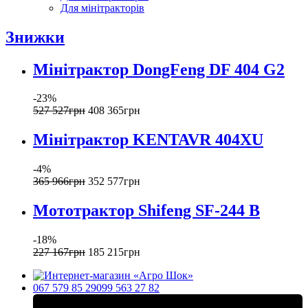
Для мінітракторів
Знижки
Мінітрактор DongFeng DF 404 G2
-23%
527 527
грн
408 365
грн
Мінітрактор KENTAVR 404XU
-4%
365 966
грн
352 577
грн
Мототрактор Shifeng SF-244 B
-18%
227 167
грн
185 215
грн
067 579 85 29
099 563 27 82