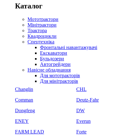
Каталог
Мототрактори
Мінітрактори
Трактора
Квадроцикли
Спецтехніка
Фронтальні навантажувачі
Екскаватори
Бульдозери
Автогрейдери
Навісне обладнання
Для мототракторів
Для мінітракторів
Changlin
CHL
Comman
Deutz-Fahr
Dongfeng
DW
ENEY
Everun
FARM LEAD
Forte