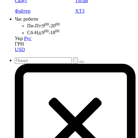
Скаут
Титан
Файтер
ХТЗ
Час роботи
00
00
Пн-Пт:
9
-20
00
00
Сб-Нд:
9
-18
Укр
Рус
ГРН
USD