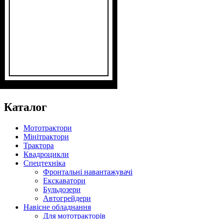
Потужність, к.с.
Колісна формула
Наявність кабіни
Зцеплення
Кількість циліндрів
: двухдискове
: 50
: 4х4
: нет
: 4
Каталог
Мототрактори
Мінітрактори
Трактора
Квадроцикли
Спецтехніка
Фронтальні навантажувачі
Екскаватори
Бульдозери
Автогрейдери
Навісне обладнання
Для мототракторів