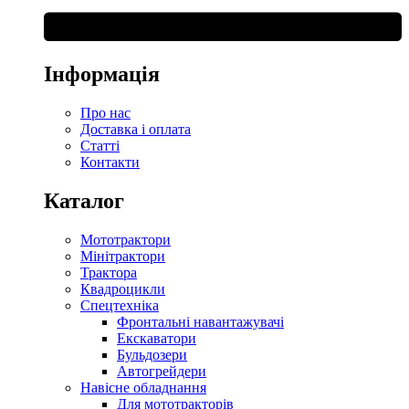
Інформація
Про нас
Доставка і оплата
Статті
Контакти
Каталог
Мототрактори
Мінітрактори
Трактора
Квадроцикли
Спецтехніка
Фронтальні навантажувачі
Екскаватори
Бульдозери
Автогрейдери
Навісне обладнання
Для мототракторів