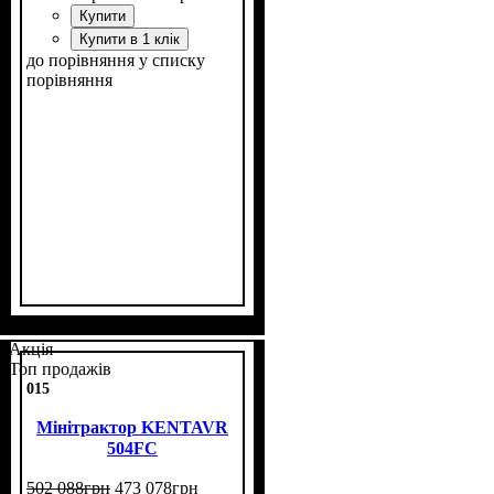
Купити
Купити в 1 клік
до порівняння
у списку
порівняння
Потужність, к.с.
Колісна формула
Наявність кабіни
Зцеплення
Розмір задньої гуми
Кількість циліндрів
Реверс
: є
: двухдискове
: 50
: 4х4
: нет
: 12,4
: 4
-28
Акція
Топ продажів
015
Мінітрактор KENTAVR
504FС
502 088
грн
473 078
грн