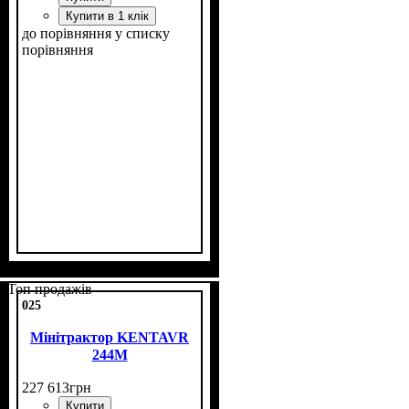
Купити в 1 клік
до порівняння
у списку
порівняння
Потужність, к.с.
Колісна формула
Наявність кабіни
Зцеплення
Кількість циліндрів
Реверс
: немає
: однодискове
: 24
: 4х4
: нет
: 3
Топ продажів
025
Мінітрактор KENTAVR
244М
227 613
грн
Купити