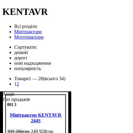
KENTAVR
Всі розділи
Мінітрактори
Мототрактори
Сортувати:
дешеві
дорогі
нові надходження
популярність
Товари
1 —
20
(всього 34)
1
2
Акція
Топ продажів
001.1
Мінітрактор KENTAVR
244S
309 286
грн
249 928
грн