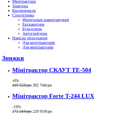
Мінітрактори
Трактора
Квадроцикли
Спецтехніка
Фронтальні навантажувачі
Екскаватори
Бульдозери
Автогрейдери
Навісне обладнання
Для мототракторів
Для мінітракторів
Знижки
Мінітрактор СКАУТ ТЕ-504
-6%
419 522
грн
392 744
грн
Мінітрактор Forte T-244 LUX
-19%
272 243
грн
220 919
грн