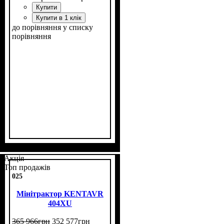
Купити
Купити в 1 клік
до порівняння
у списку
порівняння
Потужність, к.с.
Колісна формула
Наявність кабіни
Зцеплення
Кількість циліндрів
Реверс
: є
: двухдискове
: 40
: 4х4
: нет
: 4
Акція
Топ продажів
025
Мінітрактор KENTAVR
404XU
365 966
грн
352 577
грн