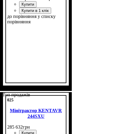
Купити
Купити в 1 клік
до порівняння
у списку
порівняння
Потужність, к.с.
Колісна формула
Наявність кабіни
Зцеплення
Розмір задньої гуми
Кількість циліндрів
Реверс
: немає
: однодискове
: 24
: 4х4
: есть
: 11,2
: 3
-24
Топ продажів
025
Мінітрактор KENTAVR
244SXU
285 632
грн
Купити