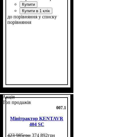
Купити
Купити в 1 клік
до порівняння
у списку
порівняння
Потужність, к.с.
Колісна формула
Наявність кабіни
Зцеплення
Розмір задньої гуми
Кількість циліндрів
Реверс
: немає
: однодискове
: 35
: 4х2
: нет
: 9,5 -16
: 1
Акція
Топ продажів
007.1
Мінітрактор KENTAVR
404 SC
423 985
грн
374 892
грн