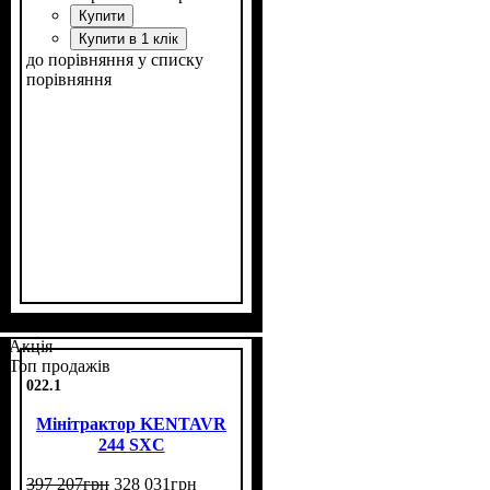
Купити
Купити в 1 клік
до порівняння
у списку
порівняння
Потужність, к.с.
Колісна формула
Наявність кабіни
Зцеплення
Розмір задньої гуми
Кількість циліндрів
Реверс
: немає
: однодискове
: 40
: 4х4
: нет
: 11,2
: 4
-24
Акція
Топ продажів
022.1
Мінітрактор KENTAVR
244 SXC
397 207
грн
328 031
грн