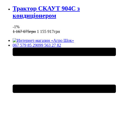
Трактор СКАУТ 904C з
кондиціонером
-1%
1 167 075
грн
1 155 917
грн
067 579 85 29
099 563 27 82