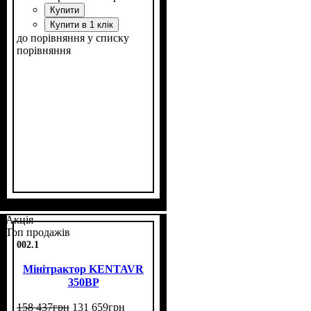
Купити
Купити в 1 клік
до порівняння
у списку
порівняння
Потужність, к.с.
Колісна формула
Наявність кабіни
Зцеплення
Розмір задньої гуми
Кількість циліндрів
Реверс
: немає
: однодискове
: 24
: 4х2
: нет
: 7,5 -20
: 1
Акція
Топ продажів
002.1
Мінітрактор KENTAVR
350BP
158 437
грн
131 659
грн