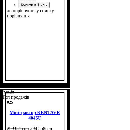
Купити в 1 клік
до порівняння
у списку
порівняння
Потужність, к.с.
Колісна формула
Наявність кабіни
Зцеплення
Кількість циліндрів
Реверс
: немає
: двухдискове
: 40
: 4х4
: нет
: 4
Акція
Топ продажів
025
Мінітрактор KENTAVR
404SU
299 021
грн
294 558
грн