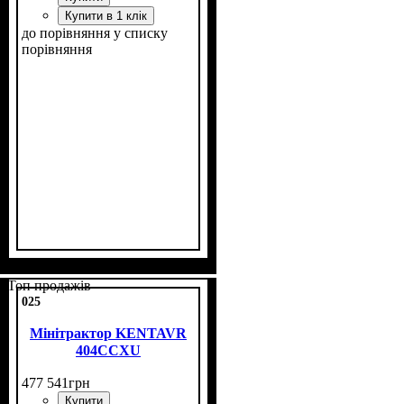
Купити в 1 клік
до порівняння
у списку
порівняння
Потужність, к.с.
Колісна формула
Наявність кабіни
Зцеплення
Кількість циліндрів
Реверс
: є
: однодискове
: 24
: 4х4
: нет
: 3
Топ продажів
025
Мінітрактор KENTAVR
404CCXU
477 541
грн
Купити