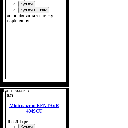
Купити
Купити в 1 клік
до порівняння
у списку
порівняння
Потужність, к.с.
Колісна формула
Наявність кабіни
Зцеплення
Кількість циліндрів
Реверс
: немає
: однодискове
: 40
: 4х4
: нет
: 4
Топ продажів
025
Мінітрактор KENTAVR
404SСU
388 281
грн
Купити