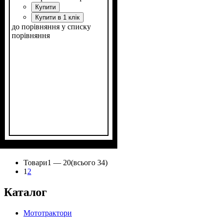
Купити
Купити в 1 клік
до порівняння
у списку
порівняння
Потужність, к.с.
Колісна формула
Наявність кабіни
Зцеплення
Кількість циліндрів
Реверс
: є
: двухдискове
: 40
: 4х4
: нет
: 4
Товари
1 —
20
(всього 34)
1
2
Каталог
Мототрактори