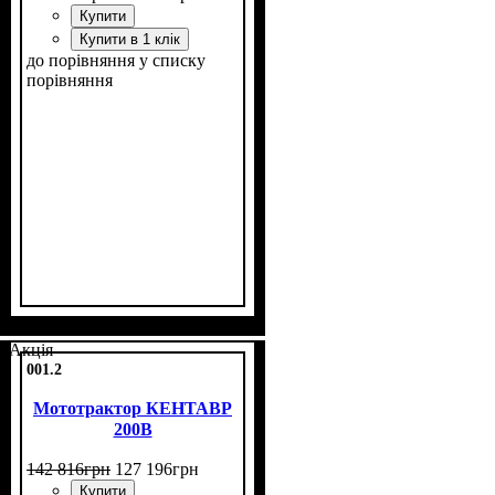
Купити
Купити в 1 клік
до порівняння
у списку
порівняння
Потужність, к.с.
Колісна формула
Наявність кабіни
Зцеплення
Розмір задньої гуми
Кількість циліндрів
Реверс
: немає
: однодискове
: 24
: 4х4
: нет
: 11,2
: 3
-24
Акція
001.2
Мототрактор КЕНТАВР
200B
142 816
грн
127 196
грн
Купити