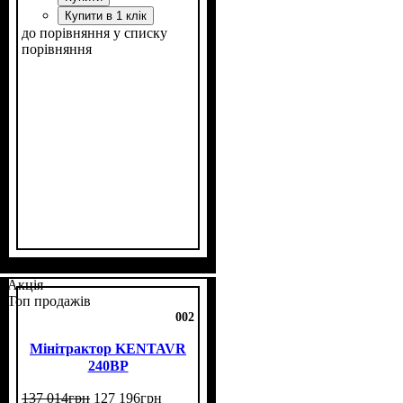
Купити в 1 клік
до порівняння
у списку
порівняння
Потужність, к.с.
Вихлопна труба вгору
Додатковий генератор
Розмір задньої гуми
Гідравліка
Комплект
: з фрезою і
: одно векторна
: 15
: 6,5 -16
: є
: є
плугом
Акція
Топ продажів
002
Мінітрактор KENTAVR
240BP
137 014
грн
127 196
грн