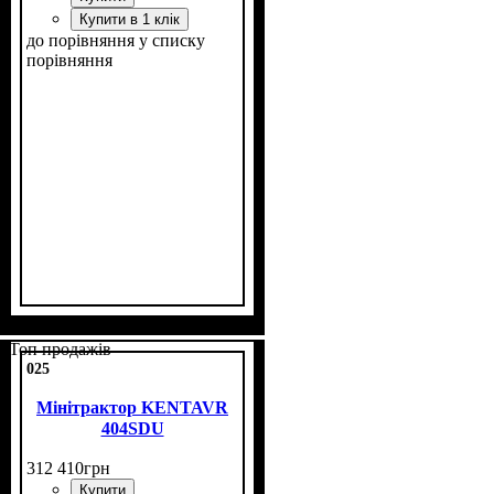
Купити в 1 клік
до порівняння
у списку
порівняння
Потужність, к.с.
Колісна формула
Наявність кабіни
Зцеплення
Кількість циліндрів
Реверс
: є
: двухдискове
: 40
: 4х4
: есть
: 4
Топ продажів
025
Мінітрактор KENTAVR
404SDU
312 410
грн
Купити