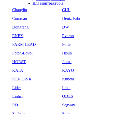
Для мінітракторів
Changlin
CHL
Comman
Deutz-Fahr
Dongfeng
DW
ENEY
Everun
FARM LEAD
Forte
Foton-Lovol
Hisun
HORST
Jinma
KATA
KAYO
KENTAVR
Kubota
Lider
Lihai
Linhai
ODES
RD
Segway
Shifeng
Solis