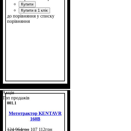
Купити
Купити в 1 клік
до порівняння
у списку
порівняння
Потужність, к.с.
Колісна формула
Наявність кабіни
Зцеплення
Розмір задньої гуми
Кількість циліндрів
Реверс
: немає
: однодискове
: 24
: 4х4
: нет
: 9,5 -24
: 3
Акція
Топ продажів
001.1
Мототрактор KENTAVR
160B
124 964
грн
107 112
грн