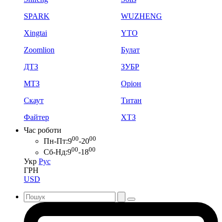
SPARK
WUZHENG
Xingtai
YTO
Zoomlion
Булат
ДТЗ
ЗУБР
МТЗ
Оріон
Скаут
Титан
Файтер
ХТЗ
Час роботи
00
00
Пн-Пт:
9
-20
00
00
Сб-Нд:
9
-18
Укр
Рус
ГРН
USD