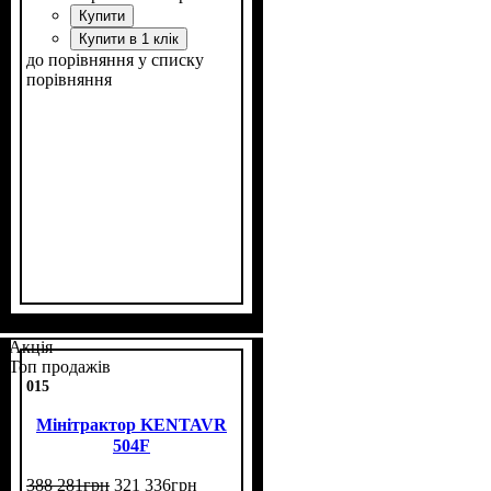
Купити
Купити в 1 клік
до порівняння
у списку
порівняння
Потужність, к.с.
Колісна формула
Наявність кабіни
Зцеплення
Розмір задньої гуми
Кількість циліндрів
Реверс
: немає
: однодискове
: 40
: 4х4
: есть
: 11,2
: 4
-24
Акція
Топ продажів
015
Мінітрактор KENTAVR
504F
388 281
грн
321 336
грн