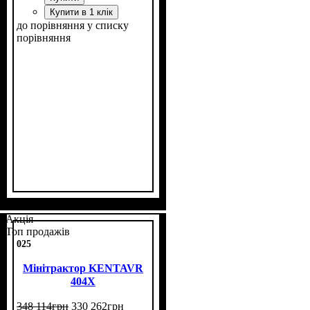
Купити в 1 клік
до порівняння
у списку
порівняння
Потужність, к.с.
Колісна формула
Наявність кабіни
Зцеплення
Кількість циліндрів
Реверс
: немає
: однодискове
: 40
: 4х4
: есть
: 2
Акція
Топ продажів
025
Мінітрактор KENTAVR
404X
348 114
грн
330 262
грн