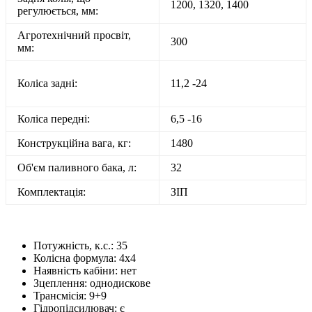
1200, 1320, 1400
регулюється, мм:
Агротехнічний просвіт,
300
мм:
Коліса задні:
11,2 -24
Коліса передні:
6,5 -16
Конструкційна вага, кг:
1480
Об'єм паливного бака, л:
32
Комплектація:
ЗІП
Потужність, к.с.:
35
Колісна формула:
4х4
Наявність кабіни:
нет
Зцеплення:
однодискове
Трансмісія:
9+9
Гідропідсилювач:
є