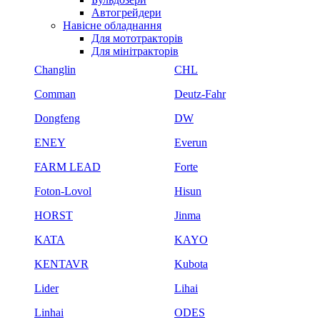
Автогрейдери
Навісне обладнання
Для мототракторів
Для мінітракторів
Changlin
CHL
Comman
Deutz-Fahr
Dongfeng
DW
ENEY
Everun
FARM LEAD
Forte
Foton-Lovol
Hisun
HORST
Jinma
KATA
KAYO
KENTAVR
Kubota
Lider
Lihai
Linhai
ODES