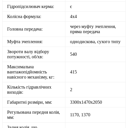
Гідропідсилювач керма:
є
Колісна формула:
4х4
через муфту зчеплення,
Головна передача:
пряма передача
Муфта зчеплення:
однодискова, сухого типу
Звороти валу відбору
540
потужності, об/хв:
Максимальна
вантажопідйомність
415
навісного механізму, кг:
Кількість гідравлічних
2
виходів:
Габаритні розміри, мм:
3300х1470х2050
Регульована передня колія,
1170, 1370
мм:
Задня колія, що