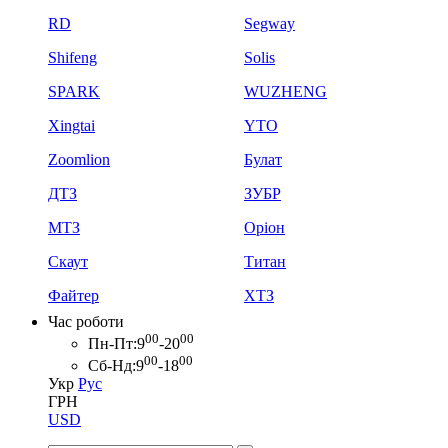
RD
Segway
Shifeng
Solis
SPARK
WUZHENG
Xingtai
YTO
Zoomlion
Булат
ДТЗ
ЗУБР
МТЗ
Оріон
Скаут
Титан
Файтер
ХТЗ
Час роботи
00
00
Пн-Пт:
9
-20
00
00
Сб-Нд:
9
-18
Укр
Рус
ГРН
USD