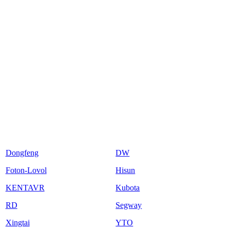
Dongfeng
DW
Foton-Lovol
Hisun
KENTAVR
Kubota
RD
Segway
Xingtai
YTO