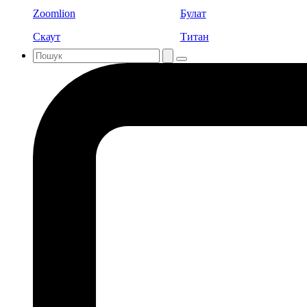
Zoomlion
Булат
Скаут
Титан