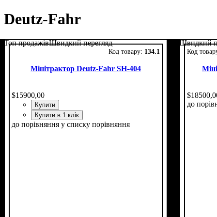
Deutz-Fahr
Топ продажів
Швидкий перегляд
Швидкий п
134.1
Мінітрактор Deutz-Fahr SH-404
Мін
$
15900
,
00
$
18500
,
0
до порів
Купити
Купити в 1 клік
до порівняння
у списку порівняння