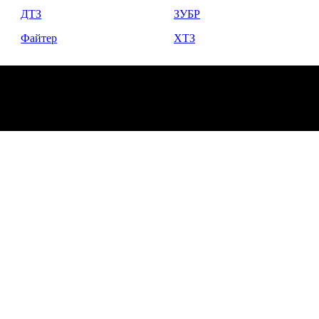
ДТЗ
ЗУБР
Файтер
ХТЗ