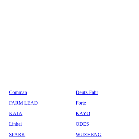
Comman
Deutz-Fahr
FARM LEAD
Forte
KATA
KAYO
Linhai
ODES
SPARK
WUZHENG