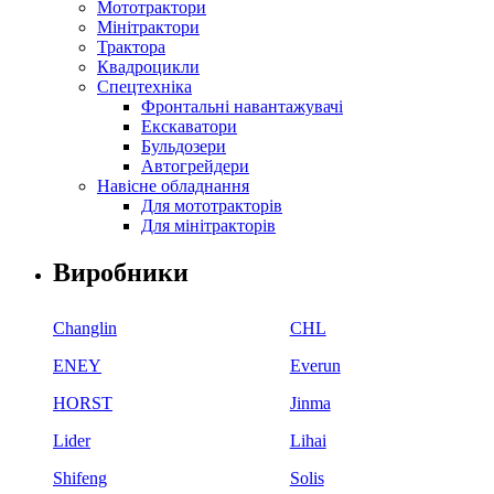
Мототрактори
Мінітрактори
Трактора
Квадроцикли
Спецтехніка
Фронтальні навантажувачі
Екскаватори
Бульдозери
Автогрейдери
Навісне обладнання
Для мототракторів
Для мінітракторів
Виробники
Changlin
CHL
ENEY
Everun
HORST
Jinma
Lider
Lihai
Shifeng
Solis