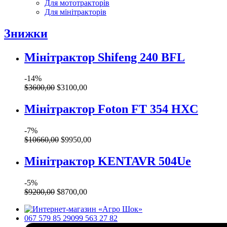
Для мототракторів
Для мінітракторів
Знижки
Мінітрактор Shifeng 240 BFL
-14%
$
3600
,
00
$
3100
,
00
Мінітрактор Foton FT 354 HXC
-7%
$
10660
,
00
$
9950
,
00
Мінітрактор KENTAVR 504Ue
-5%
$
9200
,
00
$
8700
,
00
067 579 85 29
099 563 27 82