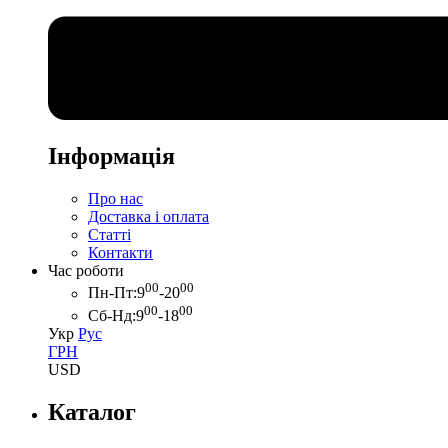
Інформація
Про нас
Доставка і оплата
Статті
Контакти
Час роботи
00
00
Пн-Пт:
9
-20
00
00
Сб-Нд:
9
-18
Укр
Рус
ГРН
USD
Каталог