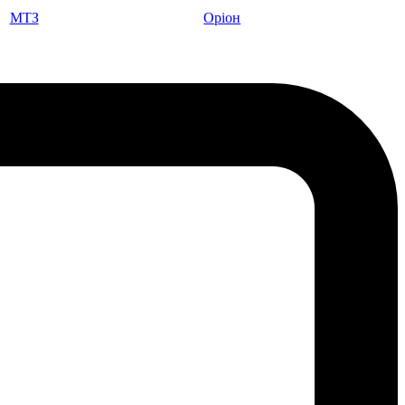
МТЗ
Оріон