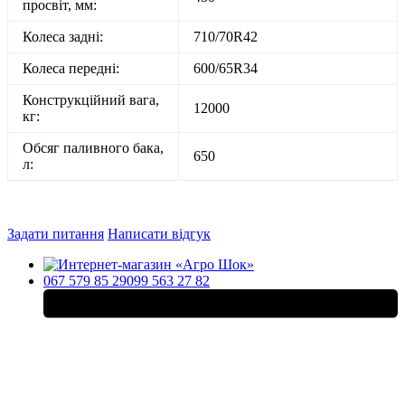
просвіт, мм:
Колеса задні:
710/70R42
Колеса передні:
600/65R34
Конструкційний вага,
12000
кг:
Обсяг паливного бака,
650
л:
Задати питання
Написати відгук
067 579 85 29
099 563 27 82