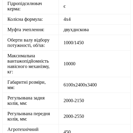
Гідропідсилювач
є
керма:
Колісна формула:
4х4
Муфта зчеплення:
двухдискова
Оберти валу відбору
1000/1450
потужності, об/хв:
Максимальна
вантажопідйомність
10000
навісного механізму,
кг:
Габаритні розміри,
6100х2400х3400
мм:
Регульована задня
2000-2150
колія, мм:
Регульована передня
2000-2550
колія, мм:
Агротехнічний
450