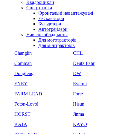
Квадроцикли
Спецтехніка
Фронтальні навантажувачі
Екскаватори
Бульдозери
Автогрейдери
Навісне обладнання
Для мототракторів
Для мінітракторів
Changlin
CHL
Comman
Deutz-Fahr
Dongfeng
DW
ENEY
Everun
FARM LEAD
Forte
Foton-Lovol
Hisun
HORST
Jinma
KATA
KAYO