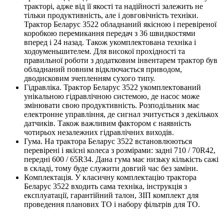
тракторі, адже від її якості та надійності залежить не
тільки продуктивність, але і довговічність техніки.
Трактор Беларус 3522 обладнаний якісною і перевіреної
коробкою перемикання передач з 36 швидкостями
вперед і 24 назад. Також укомплектована техніка і
ходоуменьшителем. Для високої прохідності та
правильної роботи з додатковим інвентарем трактор був
обладнаний повним відключається приводом,
дводисковим зчепленням сухого типу.
Гідравліка. Трактор Беларус 3522 укомплектований
унікальною гідравлічною системою, де насос може
змінювати свою продуктивність. Розподільник має
електронне управління, де сигнал зчитується з декількох
датчиків. Також важливим фактором є наявність
чотирьох незалежних гідравлічних виходів.
Гума. На трактора Беларус 3522 встановлюються
перевірені і якісні колеса з розмірами: задні 710 / 70R42,
передні 600 / 65R34. Дана гума має низьку кількість сажі
в складі, тому буде служити довгий час без заміни.
Комплектація. У класичну комплектацію трактора
Беларус 3522 входить сама техніка, інструкція з
експлуатації, гарантійний талон, ЗІП комплект для
проведення планових ТО і набору фільтрів для ТО.