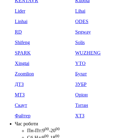
KENTAVR
Kubota
Lider
Lihai
Linhai
ODES
RD
Segway
Shifeng
Solis
SPARK
WUZHENG
Xingtai
YTO
Zoomlion
Булат
ДТЗ
ЗУБР
МТЗ
Оріон
Скаут
Титан
Файтер
ХТЗ
Час роботи
00
00
Пн-Пт:
9
-20
00
00
Сб-Нд:
9
-18