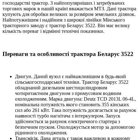
господарстві трактор. З найпопулярніших і затребуваних
торгових марок в нашій країні вважається МТЗ. Дані трактора
купують для обробки великих за розміром земельних ділянок.
Найпотужнішим і надійним з широкої лінійки Мінського
тракторного заводу є трактор Беларус 3522. Він має велику
кількість переваг і відмінні технічні показники.
Переваги та особливості трактора Беларус 3522
Двигун. Даний вузол є найважливішим в будь-який
сільськогосподарської техніки. Трактор Беларус 3522
обладнаний дизельним шестициліндровим
чотиритактним двигуном з примусовим водяним
охолодженням. Марка двигуна: Deutz TCD 2013L 06-4L,
номінальна потужність якого становить 355 кінських
сил або 261 кВт. Така потужність досягається за рахунок
наявності турбо нагнітача з інтеркулером. Запуск
здійснюється за рахунок електричного стартера з
безпечним пуском. Охолоджується мотор за допомогою
рідинного охолодження.
Трансмісія. Дана деталь є також важливою в кожному