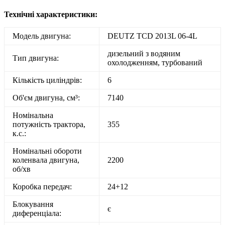
Технічні характеристики:
Модель двигуна:
DEUTZ TCD 2013L 06-4L
дизельний з водяним
Тип двигуна:
охолодженням, турбований
Кількість циліндрів:
6
Об'єм двигуна, см³:
7140
Номінальна
потужність трактора,
355
к.с.:
Номінальні обороти
коленвала двигуна,
2200
об/хв
Коробка передач:
24+12
Блокування
є
диференціала: