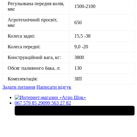
Регульована передня колія,
1500-2100
мм:
Агротехнічний просвіт,
650
мм:
Колеса задні:
15,5 -38
Колеса передні:
9,0 -20
Конструкційний вага, кг:
3800
Обсяг паливного бака, л:
130
Комплектація:
ЗІП
Задати питання
Написати відгук
067 579 85 29
099 563 27 82