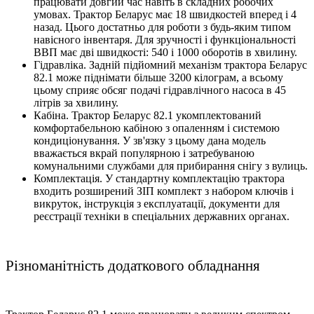
працювати довгий час навіть в складних робочих
умовах. Трактор Беларус має 18 швидкостей вперед і 4
назад. Цього достатньо для роботи з будь-яким типом
навісного інвентаря. Для зручності і функціональності
ВВП має дві швидкості: 540 і 1000 оборотів в хвилину.
Гідравліка. Задній підйомний механізм трактора Беларус
82.1 може піднімати більше 3200 кілограм, а всьому
цьому сприяє обсяг подачі гідравлічного насоса в 45
літрів за хвилину.
Кабіна. Трактор Беларус 82.1 укомплектований
комфортабельною кабіною з опаленням і системою
кондиціонування. У зв'язку з цьому дана модель
вважається вкрай популярною і затребуваною
комунальними службами для прибирання снігу з вулиць.
Комплектація. У стандартну комплектацію трактора
входить розширений ЗІП комплект з набором ключів і
викруток, інструкція з експлуатації, документи для
реєстрації техніки в спеціальних державних органах.
Різноманітність додаткового обладнання