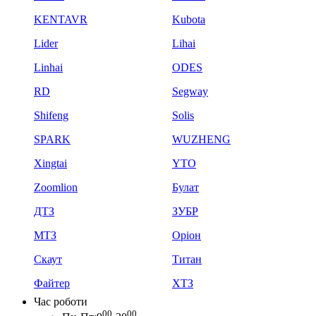
KENTAVR
Kubota
Lider
Lihai
Linhai
ODES
RD
Segway
Shifeng
Solis
SPARK
WUZHENG
Xingtai
YTO
Zoomlion
Булат
ДТЗ
ЗУБР
МТЗ
Оріон
Скаут
Титан
Файтер
ХТЗ
Час роботи
00
00