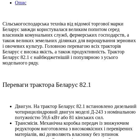
Опис
Сільськогосподарська техніка від відомої торгової марки
Беларус завжди користувалася великим попитом серед
власників комунальних служб, фермерських господарств, а
також великих земельних ділянках для вирощування зернових
і овочевих культур. Головною перевагою всіх тракторів
Беларус є висока якість, а також продуктивність. Трактор
Беларус 82.1 є найбюджетнішій і популярною з усього
модельного ряду.
Переваги трактора Беларус 82.1
Двигун. На трактор Беларус 82.1 встановлено дизельний
чотирициліндровий двигун моделі Д-243 з номінальною
потужністю 59,6 кВт або 81 кінських сил.
Трансмісія. Механічна коробка передач із знижуючим
редуктором виготовлена ​​з високоякісних і перевірених
матеріалів, які дозволяють власнику без зупинок