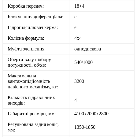
Коробка передач:
18+4
Блокування диференціала:
є
Гідропідсилювач керма:
є
Колісна формула:
4х4
Муфта зчеплення:
однодискова
Оберти валу відбору
540/1000
потужності, об/хв:
Максимальна
вантажопідйомність
3200
навісного механізму, кг:
Кількість гідравлічних
4
виходів:
Габаритні розміри, мм:
4100х2000х2800
Регульована задня колія,
1350-1850
мм: