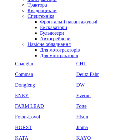
Трактора
Квадроцикли
Спецтехніка
Фронтальні навантажувачі
Екскаватори
Бульдозери
Автогрейдери
Навісне обладнання
Для мототракторів
Для мінітракторів
Changlin
CHL
Comman
Deutz-Fahr
Dongfeng
DW
ENEY
Everun
FARM LEAD
Forte
Foton-Lovol
Hisun
HORST
Jinma
KATA
KAYO