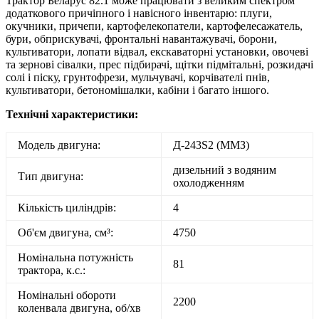
Трактор Беларус 82.1 може працювати з великим спектром
додаткового причіпного і навісного інвентарю: плуги,
окучники, причепи, картофелекопатели, картофелесажатель,
бури, обприскувачі, фронтальні навантажувачі, борони,
культиватори, лопати відвал, екскаваторні установки, овочеві
та зернові сівалки, прес підбирачі, щітки підмітальні, розкидачі
солі і піску, грунтофрези, мульчувачі, корчівателі пнів,
культиватори, бетономішалки, кабіни і багато іншого.
Технічні характеристики:
Модель двигуна:
Д-243S2 (ММЗ)
дизельний з водяним
Тип двигуна:
охолодженням
Кількість циліндрів:
4
Об'єм двигуна, см³:
4750
Номінальна потужність
81
трактора, к.с.:
Номінальні обороти
2200
коленвала двигуна, об/хв