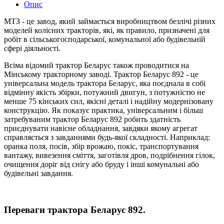
Опис
МТЗ - це завод, який займається виробництвом безлічі різних
моделей колісних тракторів, які, як правило, призначені для
робіт в сільськогосподарської, комунальної або будівельній
сфері діяльності.
Всіма відомий трактор Беларус також проводитися на
Мінському тракторному заводі. Трактор Беларус 892 - це
універсальна модель трактора Беларус, яка поєднала в собі
відмінну якість збірки, потужний двигун, з потужністю не
менше 75 кінських сил, якісні деталі і надійну модернізовану
конструкцію. Як показує практика, універсальним і більш
затребуваним трактор Беларус 892 робить здатність
приєднувати навісне обладнання, завдяки якому агрегат
справляється з завданнями будь-якої складності. Наприклад:
оранка поля, посів, збір врожаю, покіс, транспортування
вантажу, вивезення сміття, заготівля дров, подрібнення гілок,
очищення доріг від снігу або бруду і інші комунальні або
будівельні завдання.
Переваги трактора Беларус 892.