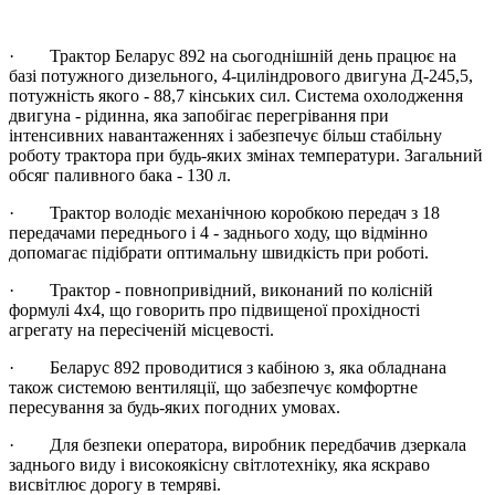
· Трактор Беларус 892 на сьогоднішній день працює на
базі потужного дизельного, 4-циліндрового двигуна Д-245,5,
потужність якого - 88,7 кінських сил. Система охолодження
двигуна - рідинна, яка запобігає перегрівання при
інтенсивних навантаженнях і забезпечує більш стабільну
роботу трактора при будь-яких змінах температури. Загальний
обсяг паливного бака - 130 л.
· Трактор володіє механічною коробкою передач з 18
передачами переднього і 4 - заднього ходу, що відмінно
допомагає підібрати оптимальну швидкість при роботі.
· Трактор - повнопривідний, виконаний по колісній
формулі 4х4, що говорить про підвищеної прохідності
агрегату на пересіченій місцевості.
· Беларус 892 проводитися з кабіною з, яка обладнана
також системою вентиляції, що забезпечує комфортне
пересування за будь-яких погодних умовах.
· Для безпеки оператора, виробник передбачив дзеркала
заднього виду і високоякісну світлотехніку, яка яскраво
висвітлює дорогу в темряві.