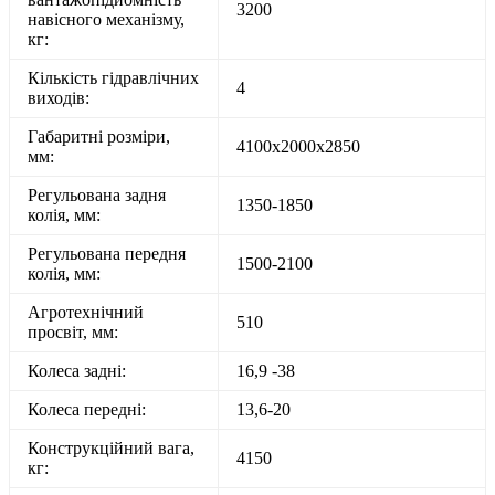
3200
навісного механізму,
кг:
Кількість гідравлічних
4
виходів:
Габаритні розміри,
4100х2000х2850
мм:
Регульована задня
1350-1850
колія, мм:
Регульована передня
1500-2100
колія, мм:
Агротехнічний
510
просвіт, мм:
Колеса задні:
16,9 -38
Колеса передні:
13,6-20
Конструкційний вага,
4150
кг: