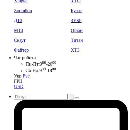
Xingtai
YTO
Zoomlion
Булат
ДТЗ
ЗУБР
МТЗ
Оріон
Скаут
Титан
Файтер
ХТЗ
Час роботи
00
00
Пн-Пт:
9
-20
00
00
Сб-Нд:
9
-18
Укр
Рус
ГРН
USD