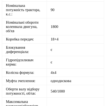
Номінальна
потужність трактора,
90
к.с.:
Номінальні обороти
коленвала двигуна,
1800
об/хв
Коробка передач:
18+4
Блокування
є
диференціала:
Гідропідсилювач
є
керма:
Колісна формула:
4х4
Муфта зчеплення:
однодискова
Оберти валу відбору
540/1000
потужності, об/хв:
Максимальна
вантажопідйомність