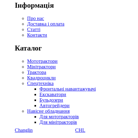
Інформація
Про нас
Доставка і оплата
Статті
Контакти
Каталог
Мототрактори
Мінітрактори
Трактора
Квадроцикли
Спецтехніка
Фронтальні навантажувачі
Екскаватори
Бульдозери
Автогрейдери
Навісне обладнання
Для мототракторів
Для мінітракторів
Changlin
CHL