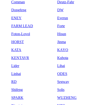
Comman
Deutz-Fahr
Dongfeng
DW
ENEY
Everun
FARM LEAD
Forte
Foton-Lovol
Hisun
HORST
Jinma
KATA
KAYO
KENTAVR
Kubota
Lider
Lihai
Linhai
ODES
RD
Segway
Shifeng
Solis
SPARK
WUZHENG