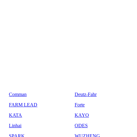
Comman
Deutz-Fahr
FARM LEAD
Forte
KATA
KAYO
Linhai
ODES
SPARK
WUZHENG