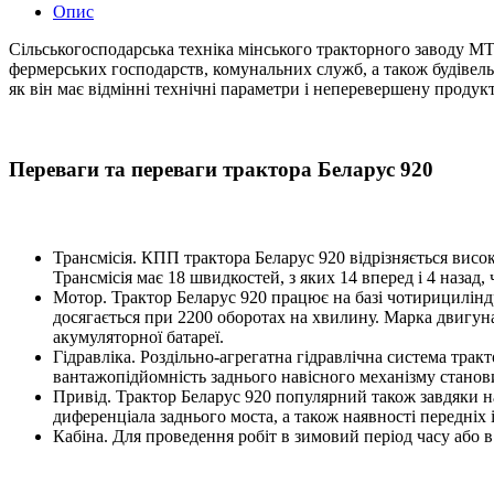
Опис
Сільськогосподарська техніка мінського тракторного заводу МТЗ
фермерських господарств, комунальних служб, а також будівель
як він має відмінні технічні параметри і неперевершену продук
Переваги та переваги трактора Беларус 920
Трансмісія. КПП трактора Беларус 920 відрізняється висо
Трансмісія має 18 швидкостей, з яких 14 вперед і 4 назад,
Мотор. Трактор Беларус 920 працює на базі чотирицилінд
досягається при 2200 оборотах на хвилину. Марка двигуна
акумуляторної батареї.
Гідравліка. Роздільно-агрегатна гідравлічна система тра
вантажопідйомність заднього навісного механізму станови
Привід. Трактор Беларус 920 популярний також завдяки н
диференціала заднього моста, а також наявності передніх 
Кабіна. Для проведення робіт в зимовий період часу або