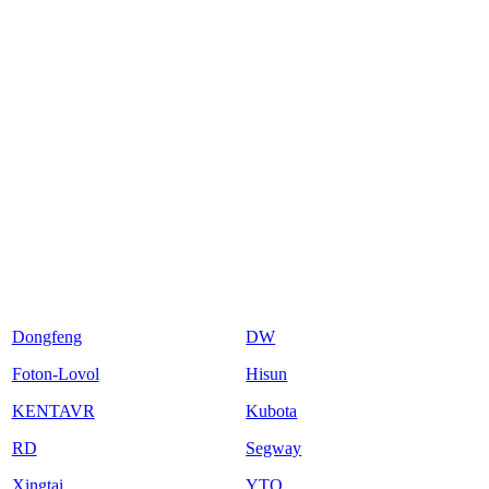
Dongfeng
DW
Foton-Lovol
Hisun
KENTAVR
Kubota
RD
Segway
Xingtai
YTO