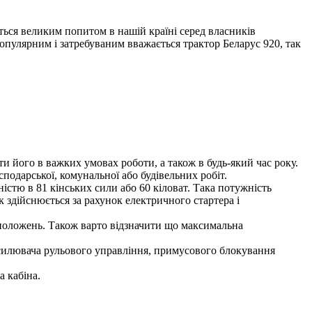
ється великим попитом в нашій країні серед власників
опулярним і затребуваним вважається трактор Беларус 920, так
и його в важких умовах роботи, а також в будь-який час року.
сподарської, комунальної або будівельних робіт.
стю в 81 кінських сили або 60 кіловат. Така потужність
 здійснюється за рахунок електричного стартера і
я положень. Також варто відзначити що максимальна
дсилювача рульового управління, примусового блокування
а кабіна.