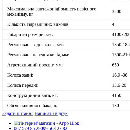
Максимальна вантажопідйомність навісного
3200
механізму, кг:
Кількість гідравлічних виходів:
4
Габаритні розміри, мм:
4100х20
Регульована задня колія, мм:
1350-185
Регульована передня колія, мм:
1500-210
Агротехнічний просвіт, мм:
650
Колеса задні:
16,9 -38
Колеса передні:
13,6-20
Конструкційний вага, кг:
4150
Обсяг паливного бака, л:
130
Задати питання
Написати відгук
067 579 85 29
099 563 27 82