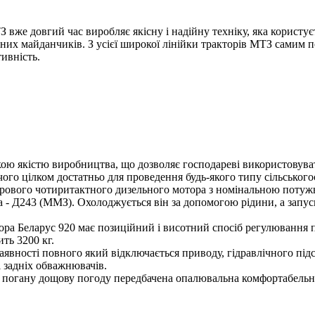
 вже довгий час виробляє якісну і надійну техніку, яка користу
них майданчиків. З усієї широкої лінійки тракторів МТЗ самим п
тивність.
кою якістю виробництва, що дозволяє господареві використовуват
 чого цілком достатньо для проведення будь-якого типу сільського
рового чотиритактного дизельного мотора з номінальною потужні
 - Д243 (ММЗ). Охолоджується він за допомогою рідини, а запуск
ктора Беларус 920 має позиційний і висотний спосіб регулюванн
ть 3200 кг.
аявності повного який відключається приводу, гідравлічного пі
і задніх обважнювачів.
 в погану дощову погоду передбачена опалювальна комфортабельн