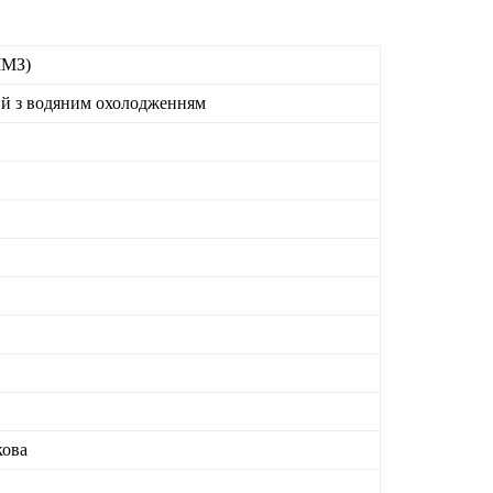
ММЗ)
ий з водяним охолодженням
кова