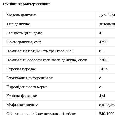
Технічні характеристики:
Модель двигуна:
Д-243 (
Тип двигуна:
дизельн
Кількість циліндрів:
4
Об'єм двигуна, см³:
4750
Номінальна потужність трактора, к.с.:
81
Номінальні обороти коленвала двигуна, об/хв
2200
Коробка передач:
14+4
Блокування диференціала:
є
Гідропідсилювач керма:
є
Колісна формула:
4х4
Муфта зчеплення:
однодис
Оберти валу відбору потужності, об/хв:
540/1000