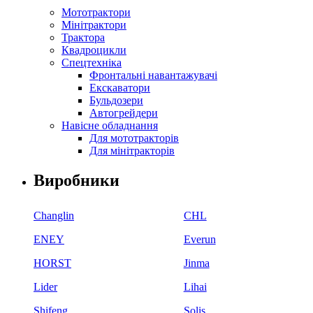
Мототрактори
Мінітрактори
Трактора
Квадроцикли
Спецтехніка
Фронтальні навантажувачі
Екскаватори
Бульдозери
Автогрейдери
Навісне обладнання
Для мототракторів
Для мінітракторів
Виробники
Changlin
CHL
ENEY
Everun
HORST
Jinma
Lider
Lihai
Shifeng
Solis