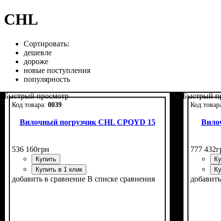
CHL
Сортировать:
дешевле
дороже
новые поступления
популярность
Быстрый просмотр
Быстрый п
0039
Вилочный погрузчик CHL CPQYD 15
Вило
536 160
грн
777 432
г
Купить
Ку
Купить в 1 клик
Ку
добавить в сравнение
В списке сравнения
добавить