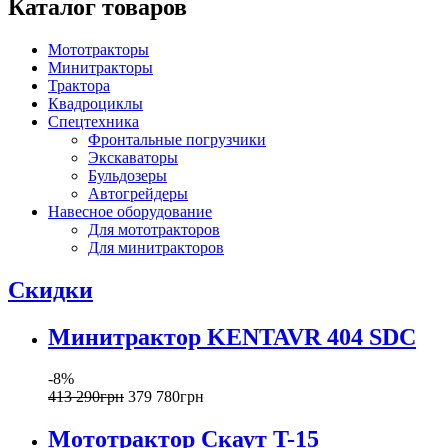
Каталог товаров
Мототракторы
Минитракторы
Трактора
Квадроциклы
Спецтехника
Фронтальные погрузчики
Экскаваторы
Бульдозеры
Автогрейдеры
Навесное оборудование
Для мототракторов
Для минитракторов
Скидки
Минитрактор KENTAVR 404 SDC
-8%
413 290
грн
379 780
грн
Мототрактор Скаут T-15