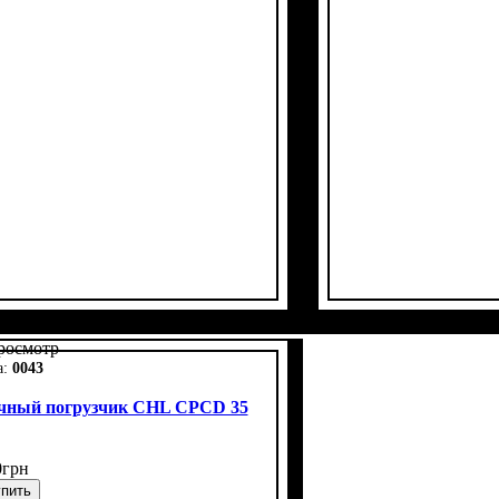
росмотр
0043
чный погрузчик CHL CPCD 35
0
грн
пить