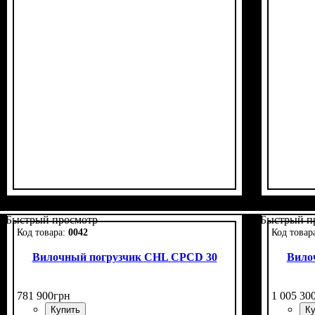
Быстрый просмотр
Быстрый п
0042
Вилочный погрузчик CHL CPCD 30
Вило
781 900
грн
1 005 30
Купить
Ку