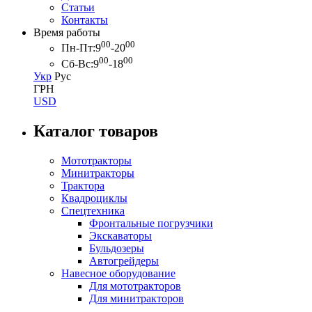
Статьи
Контакты
Время работы
00
00
Пн-Пт:
9
-20
00
00
Сб-Вс:
9
-18
Укр
Рус
ГРН
USD
Каталог товаров
Мототракторы
Минитракторы
Трактора
Квадроциклы
Спецтехника
Фронтальные погрузчики
Экскаваторы
Бульдозеры
Автогрейдеры
Навесное оборудование
Для мототракторов
Для минитракторов