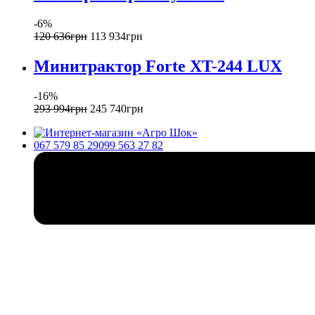
-6%
120 636
грн
113 934
грн
Минитрактор Forte XT-244 LUX
-16%
293 994
грн
245 740
грн
067 579 85 29
099 563 27 82