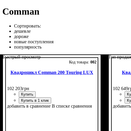
Comman
Сортировать:
дешевле
дороже
новые поступления
популярность
Быстрый просмотр
Топ прода
002
Квадроцикл Comman 200 Touring LUX
Ква
102 203
грн
102 649
г
Купить
Ку
Купить в 1 клик
Ку
добавить в сравнение
В списке сравнения
добавить