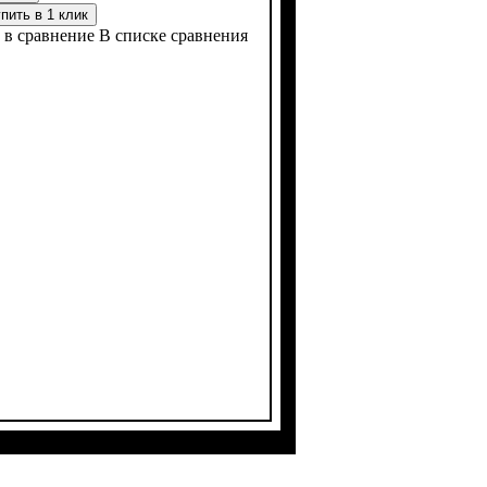
пить в 1 клик
 в сравнение
В списке сравнения
вигателя, см³
ение
: нет
: нет
: воздушное
: 150