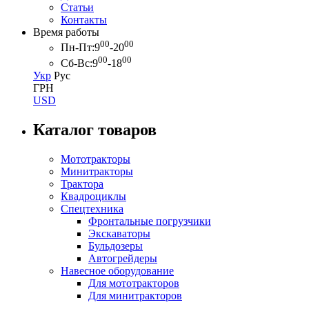
Статьи
Контакты
Время работы
00
00
Пн-Пт:
9
-20
00
00
Сб-Вс:
9
-18
Укр
Рус
ГРН
USD
Каталог товаров
Мототракторы
Минитракторы
Трактора
Квадроциклы
Спецтехника
Фронтальные погрузчики
Экскаваторы
Бульдозеры
Автогрейдеры
Навесное оборудование
Для мототракторов
Для минитракторов