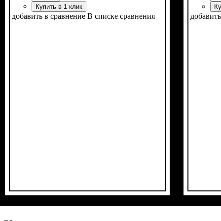
Купить в 1 клик
Ку
добавить в сравнение
В списке сравнения
добавить
Объем двигателя, см³
Фаркоп
Лебедка
Охлаждение
: есть
: нет
: воздушное
: 200
Объем д
Фаркоп
Лебедка
Охлажд