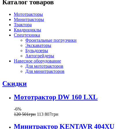
Каталог товаров
Мототракторы
Минитракторы
Трактора
Квадроциклы
Спецтехника
Фронтальные погрузчики
Экскаваторы
Бульдозеры
Автогрейдеры
Навесное оборудование
Для мототракторов
Для минитракторов
Скидки
Мототрактор DW 160 LXL
-6%
120 501
грн
113 807
грн
Минитрактор KENTAVR 404XU