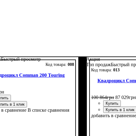
ж
Быстрый просмотр
Акция
Топ продаж
Быстрый пр
008
013
дроцикл Comman 200 Touring
Квадроцикл Comm
рн
100 864
грн
87 029
грн
пить
Купить
пить в 1 клик
 в сравнение
В списке сравнения
Купить в 1 клик
добавить в сравнени