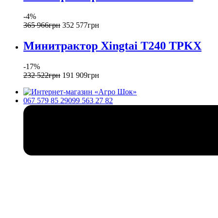
-4%
365 966
грн
352 577
грн
Минитрактор Xingtai T240 TPKX
-17%
232 522
грн
191 909
грн
067 579 85 29
099 563 27 82