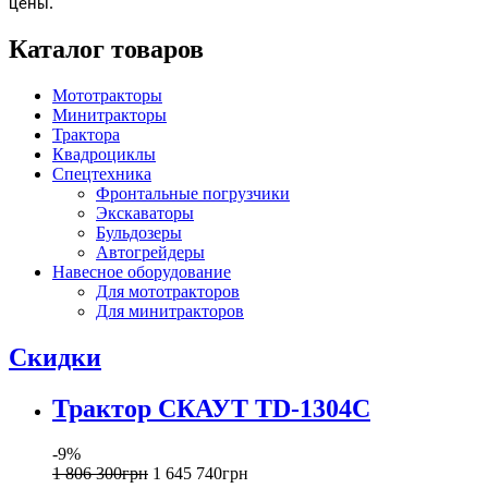
цены.
Каталог товаров
Мототракторы
Минитракторы
Трактора
Квадроциклы
Спецтехника
Фронтальные погрузчики
Экскаваторы
Бульдозеры
Автогрейдеры
Навесное оборудование
Для мототракторов
Для минитракторов
Скидки
Трактор СКАУТ TD-1304С
-9%
1 806 300
грн
1 645 740
грн