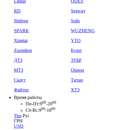
Linhai
ODES
RD
Segway
Shifeng
Solis
SPARK
WUZHENG
Xingtai
YTO
Zoomlion
Булат
ДТЗ
ЗУБР
МТЗ
Орион
Скаут
Титан
Файтер
ХТЗ
Время работы
00
00
Пн-Пт:
9
-20
00
00
Сб-Вс:
9
-18
Укр
Рус
ГРН
USD