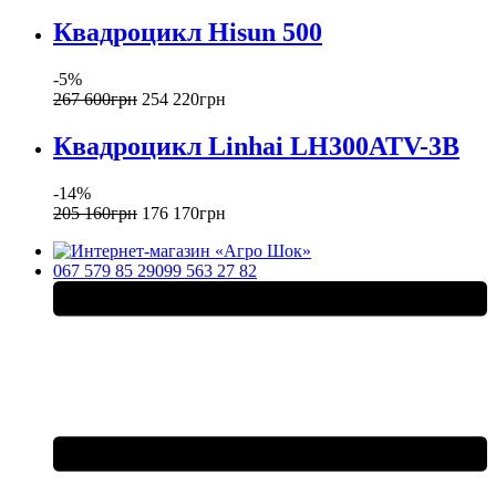
Квадроцикл Hisun 500
-5%
267 600
грн
254 220
грн
Квадроцикл Linhai LH300ATV-3B
-14%
205 160
грн
176 170
грн
067 579 85 29
099 563 27 82