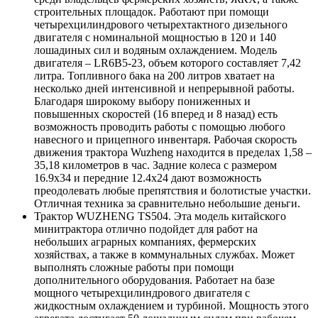
строительных площадок. Работают при помощи
четырехцилиндрового четырехтактного дизельного
двигателя с номинальной мощностью в 120 и 140
лошадиных сил и водяным охлаждением. Модель
двигателя –
LR
6
B
5-23, объем которого составляет 7,42
литра. Топливного бака на 200 литров хватает на
несколько дней интенсивной и непрерывной работы.
Благодаря широкому выбору пониженных и
повышенных скоростей (16 вперед и 8 назад) есть
возможность проводить работы с помощью любого
навесного и прицепного инвентаря. Рабочая скорость
движения трактора
Wuzheng
находится в пределах
1,58 –
35,18 километров в час.
Задние колеса с размером
16.9х34 и передние 12.4х24 дают возможность
преодолевать любые препятствия и болотистые участки.
Отличная техника за сравнительно небольшие деньги.
Трактор
WUZHENG
TS
504. Эта модель китайского
минитрактора отлично подойдет для работ на
небольших аграрных компаниях, фермерских
хозяйствах, а также в коммунальных службах. Может
выполнять сложные работы при помощи
дополнительного оборудования. Работает на базе
мощного четырехцилиндрового двигателя с
жидкостным охлаждением и турбиной. Мощность этого