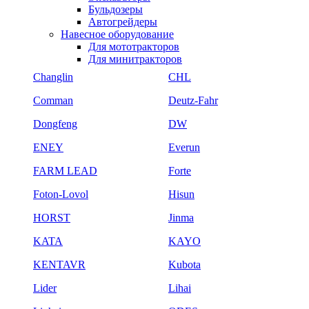
Бульдозеры
Автогрейдеры
Навесное оборудование
Для мототракторов
Для минитракторов
Changlin
CHL
Comman
Deutz-Fahr
Dongfeng
DW
ENEY
Everun
FARM LEAD
Forte
Foton-Lovol
Hisun
HORST
Jinma
KATA
KAYO
KENTAVR
Kubota
Lider
Lihai