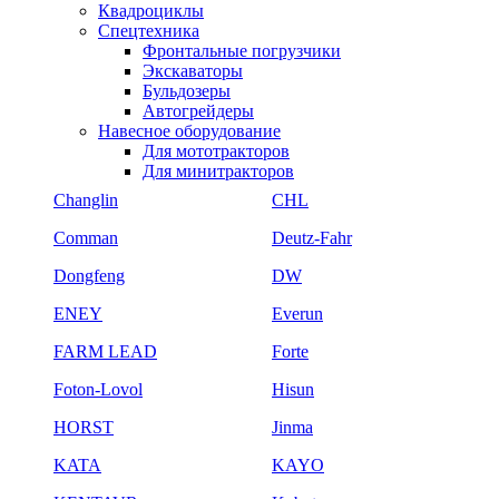
Квадроциклы
Спецтехника
Фронтальные погрузчики
Экскаваторы
Бульдозеры
Автогрейдеры
Навесное оборудование
Для мототракторов
Для минитракторов
Changlin
CHL
Comman
Deutz-Fahr
Dongfeng
DW
ENEY
Everun
FARM LEAD
Forte
Foton-Lovol
Hisun
HORST
Jinma
KATA
KAYO