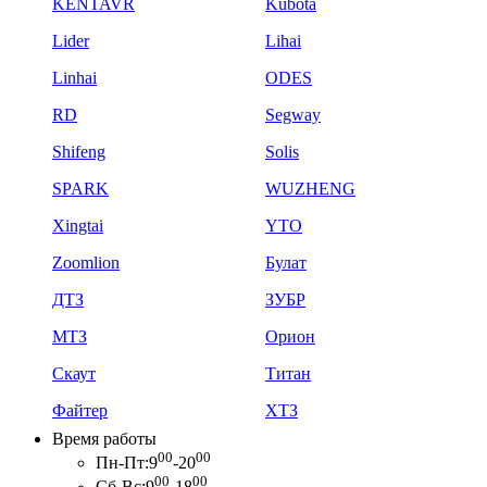
KENTAVR
Kubota
Lider
Lihai
Linhai
ODES
RD
Segway
Shifeng
Solis
SPARK
WUZHENG
Xingtai
YTO
Zoomlion
Булат
ДТЗ
ЗУБР
МТЗ
Орион
Скаут
Титан
Файтер
ХТЗ
Время работы
00
00
Пн-Пт:
9
-20
00
00