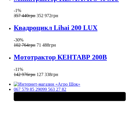
-1%
357 440
грн
352 972
грн
Квадроцикл Lihai 200 LUX
-30%
102 764
грн
71 488
грн
Мототрактор КЕНТАВР 200B
-11%
142 976
грн
127 338
грн
067 579 85 29
099 563 27 82