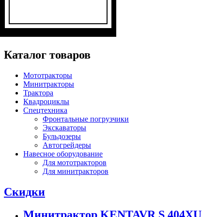
Объем двигателя, см³
Фаркоп
Лебедка
Охлаждение
: есть
: есть
: жидкостное
: 800
Каталог товаров
Мототракторы
Минитракторы
Трактора
Квадроциклы
Спецтехника
Фронтальные погрузчики
Экскаваторы
Бульдозеры
Автогрейдеры
Навесное оборудование
Для мототракторов
Для минитракторов
Скидки
Минитрактор KENTAVR S 404XU