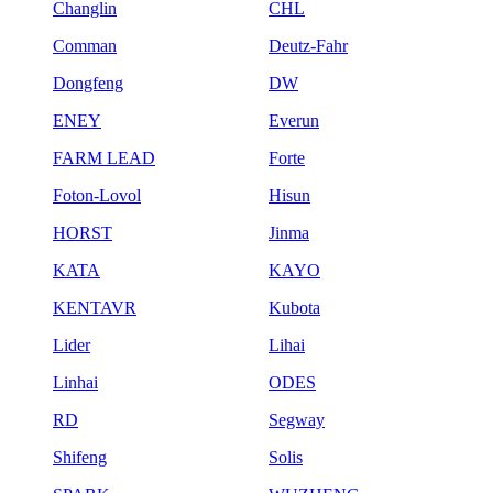
Changlin
CHL
Comman
Deutz-Fahr
Dongfeng
DW
ENEY
Everun
FARM LEAD
Forte
Foton-Lovol
Hisun
HORST
Jinma
KATA
KAYO
KENTAVR
Kubota
Lider
Lihai
Linhai
ODES
RD
Segway
Shifeng
Solis