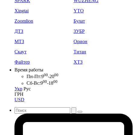
SPARK
WUZHENG
Xingtai
YTO
Zoomlion
Булат
ДТЗ
ЗУБР
МТЗ
Орион
Скаут
Титан
Файтер
ХТЗ
Время работы
00
00
Пн-Пт:
9
-20
00
00
Сб-Вс:
9
-18
Укр
Рус
ГРН
USD