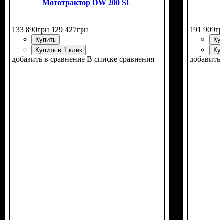
Мототрактор DW 200 SL
133 890
грн
129 427
грн
191 909
г
Купить
Ку
Купить в 1 клик
Ку
добавить в сравнение
В списке сравнения
добавить