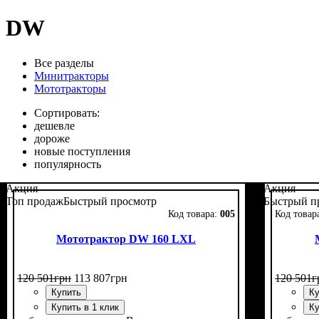
DW
Все разделы
Минитракторы
Мототракторы
Сортировать:
дешевле
дороже
новые поступления
популярность
Акция
Акция
Топ продаж
Быстрый просмотр
Быстрый п
005
Мототрактор DW 160 LXL
120 501
грн
113 807
грн
120 501
г
Купить
Ку
Купить в 1 клик
Ку