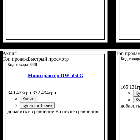
Мощность, л.с.
Колесная формула
Наличие кабины
Сцепление
Размер задней резины
Количество цилиндров
Реверс
: нет
: однодисковое
: 24
: нет
: 4х4
: 11,2 -24
: 3
Мощност
Колесна
Наличи
Сцепле
Размер 
Количес
Реверс
:
Акция
Топ прода
Топ продаж
Быстрый просмотр
088
Минитрактор DW 504 G
165 131
г
349 453
грн
332 494
грн
Ку
Купить
Ку
Купить в 1 клик
добавить
добавить в сравнение
В списке сравнения