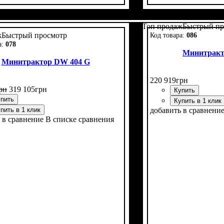
ь, л.с.
я формула
е кабины
ние
ая труба вверх
задней резины
тво цилиндров
 нет
: двухдисковое
: 35
: нет
: 4х2
: 9,5 -24
: 1
: есть
Мощность, л.с.
Колесная формула
Наличие кабины
Сцепление
Размер задней рези
Количество цилинд
Реверс
: нет
: однодис
: 24
: н
:
Топ продаж
Быстрый пр
ж
Быстрый просмотр
086
078
Минитракт
Минитрактор DW 404 G
220 919
грн
рн
319 105
грн
Купить
пить
Купить в 1 клик
пить в 1 клик
добавить в сравнени
 в сравнение
В списке сравнения