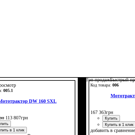
Топ продаж
Быстрый пр
росмотр
006
005.1
Мототракт
Мототрактор DW 160 SXL
167 363
грн
рн
113 807
грн
Купить
пить
Купить в 1 клик
пить в 1 клик
добавить в сравнени