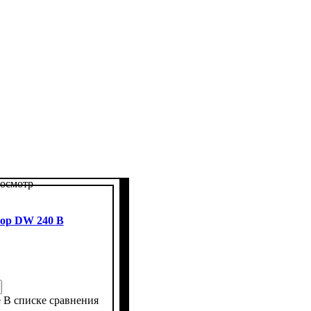
осмотр
ор DW 240 B
е
В списке сравнения