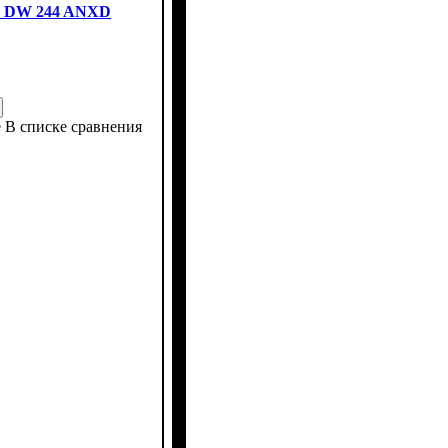
р DW 244 ANXD
е
В списке сравнения