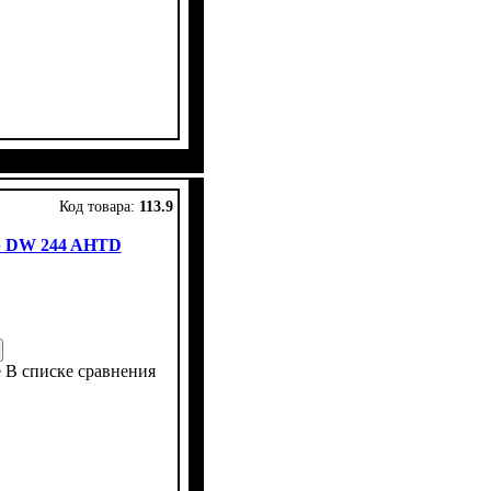
ны
ров
ковое
ет
 4х4
: 9,5 -24
: 1
113.9
р DW 244 AHTD
е
В списке сравнения