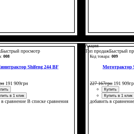
ь, л.с.
я формула
е кабины
ние
тво цилиндров
 нет
: однодисковое
: 24
: нет
: 4х2
: 1
Мощность, л.с.
Колесная формула
Наличие кабины
Сцепление
Размер задней рези
Количество цилинд
Реверс
: нет
: однодис
: 24
: н
:
Акция
ж
Быстрый просмотр
Топ продаж
Быстрый пр
008
009
инитрактор Shifeng 244 BF
Мототрактор S
рн
191 909
грн
227 167
грн
191 909
гр
пить
Купить
пить в 1 клик
Купить в 1 клик
 в сравнение
В списке сравнения
добавить в сравнени