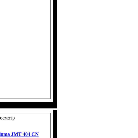
ров
ковое
ет
 4х4
: 3
осмотр
inma JMT 404 CN