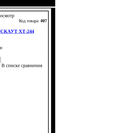
ны
ров
ковое
сть
 4х4
: 11,2 -24
: 4
осмотр
007
 СКАУТ XТ-244
н
е
В списке сравнения