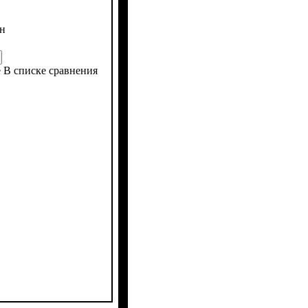
н
е
В списке сравнения