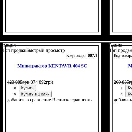
Мощность, л.с.
Колесная формула
Наличие кабины
Сцепление
Размер задней резины
Количество цилиндров
Реверс
: нет
: однодисковое
: 24
: нет
: 4х2
: 7,5 -20
: 3
Мощност
Колесна
Наличи
Сцепле
Количес
Реверс
:
Акция
Акция
Топ продаж
Быстрый просмотр
Топ прода
007.1
Минитрактор KENTAVR 404 SC
М
423 985
грн
374 892
грн
200 835
г
Купить
Ку
Купить в 1 клик
Ку
добавить в сравнение
В списке сравнения
добавить