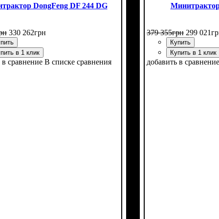
трактор DongFeng DF 244 DG
Минитрактор
рн
330 262
грн
379 355
грн
299 021
гр
пить
Купить
пить в 1 клик
Купить в 1 клик
 в сравнение
В списке сравнения
добавить в сравнени