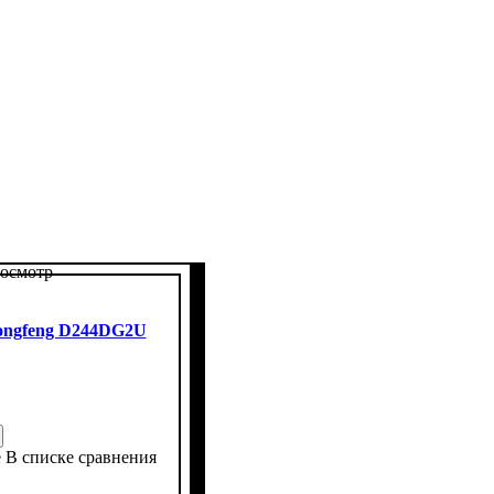
осмотр
ongfeng D244DG2U
е
В списке сравнения