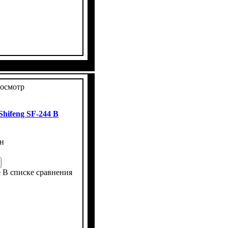
ны
ров
ковое
ет
 4х4
: 9,5 -20
: 3
осмотр
hifeng SF-244 B
н
е
В списке сравнения