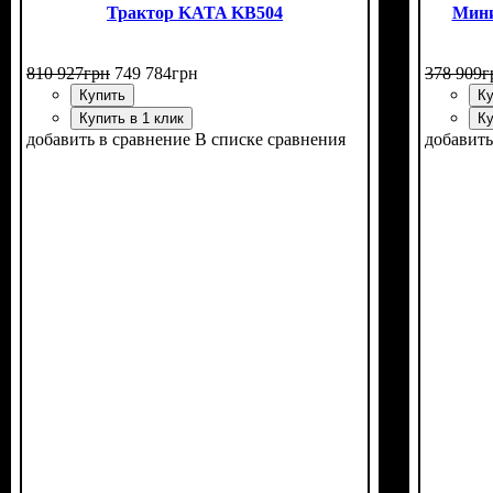
Трактор KATA KВ504
Мини
810 927
грн
749 784
грн
378 909
г
Купить
Ку
Купить в 1 клик
Ку
добавить в сравнение
В списке сравнения
добавить