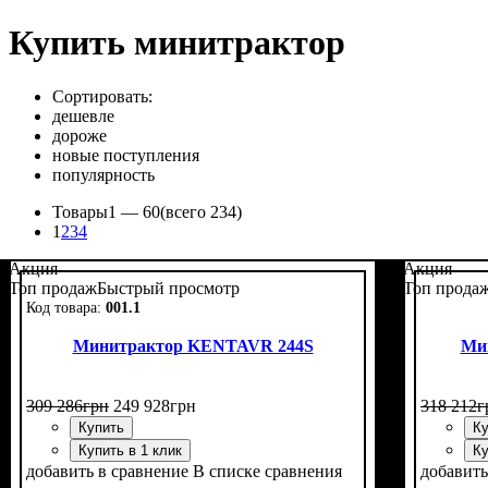
Купить минитрактор
Сортировать:
дешевле
дороже
новые поступления
популярность
Товары
1 —
60
(всего 234)
1
2
3
4
Акция
Акция
Топ продаж
Быстрый просмотр
Топ прода
001.1
Минитрактор KENTAVR 244S
Ми
309 286
грн
249 928
грн
318 212
г
Купить
Ку
Купить в 1 клик
Ку
добавить в сравнение
В списке сравнения
добавить