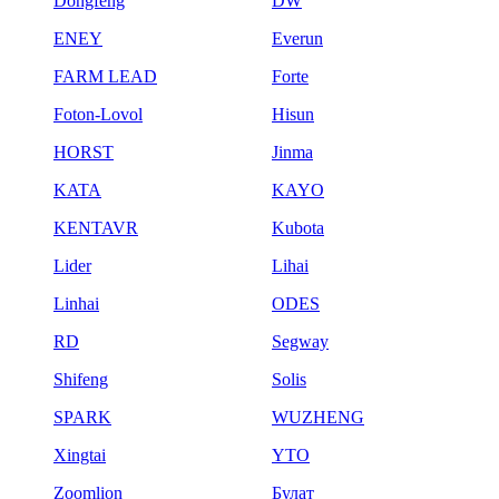
Dongfeng
DW
ENEY
Everun
FARM LEAD
Forte
Foton-Lovol
Hisun
HORST
Jinma
KATA
KAYO
KENTAVR
Kubota
Lider
Lihai
Linhai
ODES
RD
Segway
Shifeng
Solis
SPARK
WUZHENG
Xingtai
YTO
Zoomlion
Булат