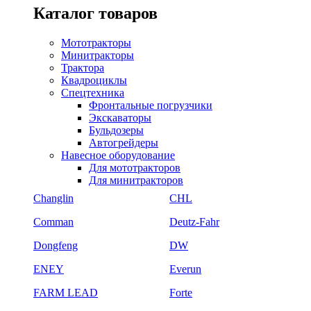
Каталог товаров
Мототракторы
Минитракторы
Трактора
Квадроциклы
Спецтехника
Фронтальные погрузчики
Экскаваторы
Бульдозеры
Автогрейдеры
Навесное оборудование
Для мототракторов
Для минитракторов
Changlin
CHL
Comman
Deutz-Fahr
Dongfeng
DW
ENEY
Everun
FARM LEAD
Forte