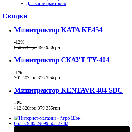
Для минитракторов
Скидки
Минитрактор KATA KE454
-12%
560 776
грн
490 930
грн
Минитрактор СКАУТ ТY-404
-1%
361 503
грн
356 594
грн
Минитрактор KENTAVR 404 SDC
-8%
412 828
грн
379 355
грн
067 579 85 29
099 563 27 82