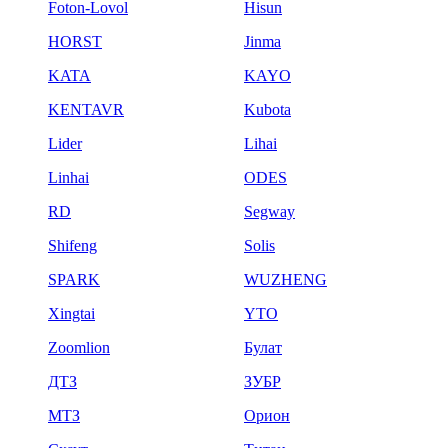
Foton-Lovol
Hisun
HORST
Jinma
KATA
KAYO
KENTAVR
Kubota
Lider
Lihai
Linhai
ODES
RD
Segway
Shifeng
Solis
SPARK
WUZHENG
Xingtai
YTO
Zoomlion
Булат
ДТЗ
ЗУБР
МТЗ
Орион