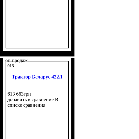
Топ продаж
013
Трактор Беларус 422.1
613 663
грн
добавить в сравнение
В
списке сравнения