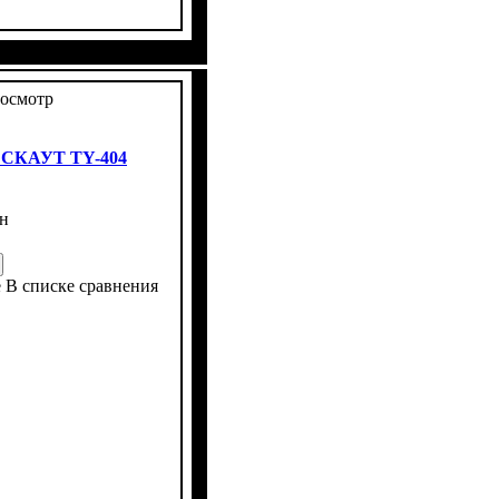
ны
ров
ковое
ет
 4х4
: 9,5 -24
: 3
осмотр
 СКАУТ ТY-404
н
е
В списке сравнения