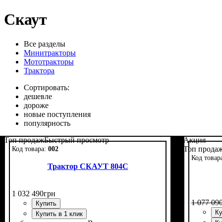
Скаут
Все разделы
Минитракторы
Мототракторы
Трактора
Сортировать:
дешевле
дороже
новые поступления
популярность
Топ продаж
Быстрый просмотр
Акция
Топ прода
002
Трактор СКАУТ 804C
1 032 490
грн
1 077 09
Купить
Ку
Купить в 1 клик