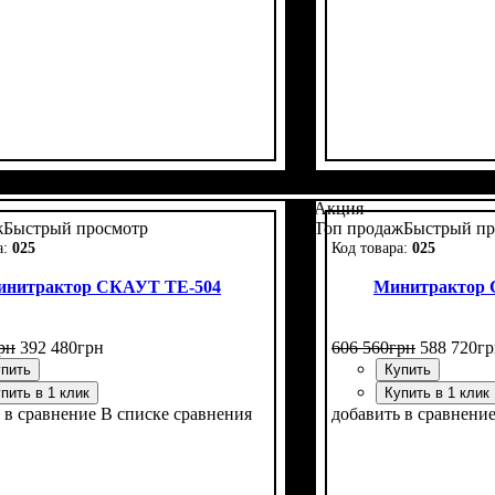
ь, л.с.
ая труба вверх
тельный генератор
задней резины
лика
кт
: с фрезой и плугом
: двухвекторная
: 15
: 6,5 -16
: есть
: есть
Мощность, л.с.
Колесная формула
Наличие кабины
Сцепление
Размер задней рези
Количество цилинд
Реверс
: есть
: двухдис
: 40
: н
:
Акция
ж
Быстрый просмотр
Топ продаж
Быстрый пр
025
025
инитрактор СКАУТ ТЕ-504
Минитрактор
рн
392 480
грн
606 560
грн
588 720
гр
пить
Купить
пить в 1 клик
Купить в 1 клик
 в сравнение
В списке сравнения
добавить в сравнени