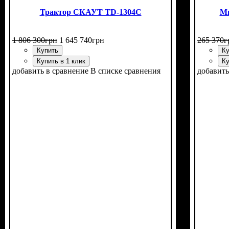
Трактор СКАУТ TD-1304С
Ми
1 806 300
грн
1 645 740
грн
265 370
г
Купить
Ку
Купить в 1 клик
Ку
добавить в сравнение
В списке сравнения
добавить