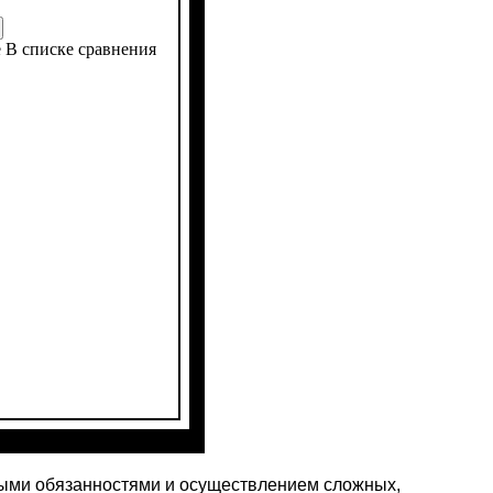
е
В списке сравнения
ны
ров
ковое
ет
 4х2
: 9,5 -20
: 1
нными обязанностями и осуществлением сложных,