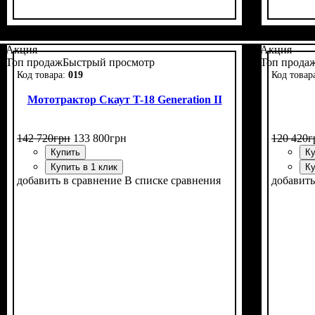
Мощност
Колесна
Наличи
Сцепле
Размер 
Количес
Реверс
:
Акция
Акция
Топ продаж
Быстрый просмотр
Топ прода
019
Мототрактор Скаут T-18 Generation II
142 720
грн
133 800
грн
120 420
г
Купить
Ку
Купить в 1 клик
Ку
добавить в сравнение
В списке сравнения
добавить