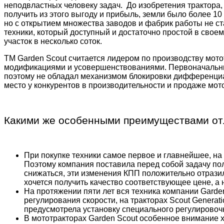
неподвластных человеку задач.
До изобретения трактора,
получить из этого выгоду и прибыль, земли было более 10
но с открытием множества заводов и фабрик работы не ст
техники, который доступный и достаточно простой в своем
участок в несколько соток.
ТМ Garden Scout считается лидером по производству мото
модификациями и усовершенствованиями. Первоначальный 
поэтому не обладал механизмом блокировки дифференциал
место у конкурентов в производительности и продаже мот
Какими же особенными преимуществами отл
При покупке техники самое первое и главнейшее, на 
Поэтому компания поставила перед собой задачу по
снижаться, эти изменения КПП положительно отразили
хочется получить качество соответствующее цене, а
На протяжении пяти лет вся техника компании Gard
регулирования скорости, на тракторах Scout Generat
предусмотрела установку специального регулировоч
В мототракторах Garden Scout особенное внимание 