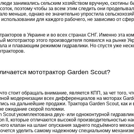
 люди занимались сельским хозяйством вручную, скотины бы
 соток, поэтому чтобы за всем этим следить они проделыва
ало меньше, однако ее значительно упростила сельскохозяй
 использовании для каждого рабочего, не зависимо от сферы
тракторов в Украине и во всех странах СНГ. Именно эта ко
мототрактор этого производителя появился на рынке Укр
а и плавающим режимом гидравлики. Но спустя уже несколь
отракторов.
ичается мототрактор Garden Scout?
что стоит обращать внимание, является КПП, за чет того, ч
лной модернизации всех дифференциалов на моторах Garde
сь на дальнейшие продажи. Трактора Garden Scout, как и в
 не ожидание скорой поломки.
en Scout укомплектована двух- или одноконтурной гидравл
ion ll, которые отличаются высокой производительностью на
ного клапан на шланг опускания заднего подъёмного механ
хочется уделить самому надежному специальному механизму