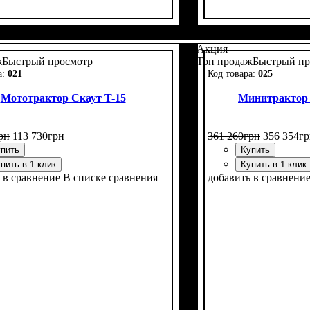
ь, л.с.
я формула
е кабины
ние
задней резины
тво цилиндров
 нет
: однодисковое
: 24
: нет
: 4х4
: 9,5 -20
: 3
Мощность, л.с.
Колесная формула
Наличие кабины
Сцепление
Размер задней рези
Количество цилинд
Реверс
: нет
: однодис
: 24
: н
:
Акция
ж
Быстрый просмотр
Топ продаж
Быстрый пр
021
025
Мототрактор Скаут T-15
Минитрактор
рн
113 730
грн
361 260
грн
356 354
гр
пить
Купить
пить в 1 клик
Купить в 1 клик
 в сравнение
В списке сравнения
добавить в сравнени