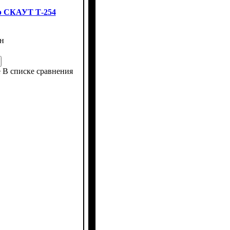
р СКАУТ Т-254
н
е
В списке сравнения