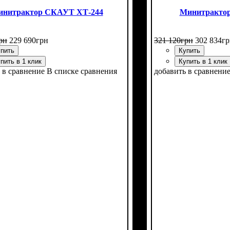
нитрактор СКАУТ XТ-244
Минитракто
рн
229 690
грн
321 120
грн
302 834
гр
пить
Купить
пить в 1 клик
Купить в 1 клик
 в сравнение
В списке сравнения
добавить в сравнени