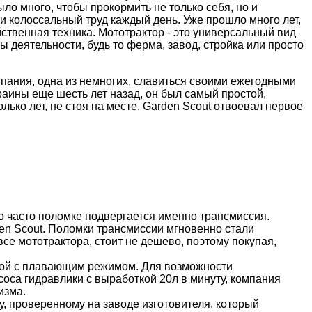
ло много, чтобы прокормить не только себя, но и
ли колоссальный труд каждый день. Уже прошло много лет,
ственная техника. Мототрактор - это универсальный вид
 деятельности, будь то ферма, завод, стройка или просто
мпания, одна из немногих, славиться своими ежегодными
аины еще шесть лет назад, он был самый простой,
ко лет, не стоя на месте, Garden Scout отвоевал первое
то часто поломке подвергается именно трансмиссия.
n Scout. Поломки трансмиссии мгновенно стали
се мототрактора, стоит не дешево, поэтому покупая,
икой с плавающим режимом. Для возможности
соса гидравлики с выработкой 20л в минуту, компания
изма.
, проверенному на заводе изготовителя, который