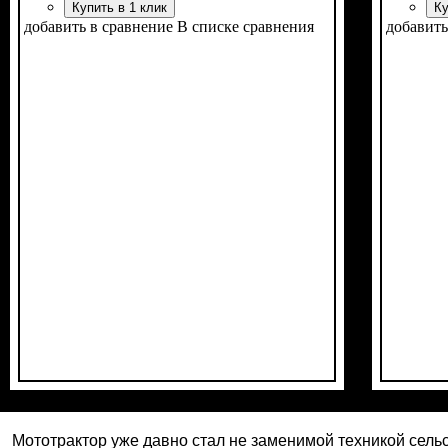
Купить в 1 клик
Ку
добавить в сравнение
В списке сравнения
добавить
Мощность, л.с.
Выхлопная труба вверх
Дополнительный генератор
Размер задней резины
Гидравлика
Комплект
: с фрезой и плугом
: двухвекторная
: 24
: 7,5 -20
: есть
: есть
Мощност
Колесна
Наличи
Сцепле
Размер 
Количес
Реверс
:
Мототрактор уже давно стал не заменимой техникой сель