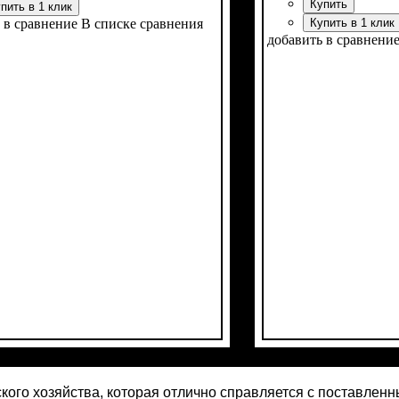
Купить
пить в 1 клик
 в сравнение
В списке сравнения
Купить в 1 клик
добавить в сравнени
ь, л.с.
я формула
е кабины
ние
задней резины
тво цилиндров
 есть
: двухдисковое
: 50
: есть
: 4х4
: 11,2 -28
: 4
Мощность, л.с.
Колесная формула
Наличие кабины
Сцепление
Размер задней рези
Количество цилинд
Реверс
: нет
: однодис
: 24
: н
:
ского хозяйства, которая отлично справляется с поставле