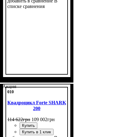
добавить в сравнение
В
списке сравнения
Объем двигателя, см³
Фаркоп
Лебедка
Охлаждение
: есть
: нет
: воздушное
: 200
Акция
010
Квадроцикл Forte SHARK
200
114 622
грн
109 002
грн
Купить
Купить в 1 клик