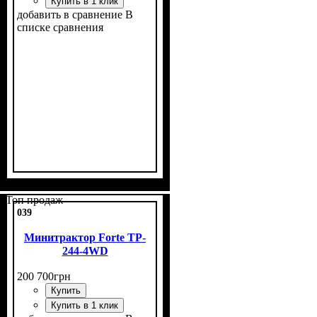
Купить в 1 клик
добавить в сравнение
В
списке сравнения
Мощность, л.с.
Колесная формула
Наличие кабины
Сцепление
Размер задней резины
Количество цилиндров
Реверс
: нет
: однодисковое
: 24
: нет
: 4х4
: 9,5
: 3
-20
Топ продаж
039
Минитрактор Forte TP-
244-4WD
200 700
грн
Купить
Купить в 1 клик