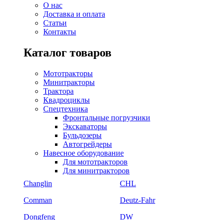
О нас
Доставка и оплата
Статьи
Контакты
Каталог товаров
Мототракторы
Минитракторы
Трактора
Квадроциклы
Спецтехника
Фронтальные погрузчики
Экскаваторы
Бульдозеры
Автогрейдеры
Навесное оборудование
Для мототракторов
Для минитракторов
Changlin
CHL
Comman
Deutz-Fahr
Dongfeng
DW