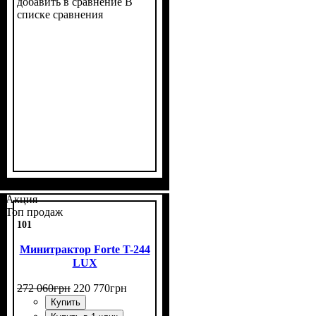
добавить в сравнение
В
списке сравнения
Мощность, л.с.
Колесная формула
Наличие кабины
Сцепление
Размер задней резины
Количество цилиндров
Реверс
: нет
: двухдисковое
: 45
: нет
: 4х4
: 11,2
: 4
-24
Акция
Топ продаж
101
Минитрактор Forte T-244
LUX
272 060
грн
220 770
грн
Купить