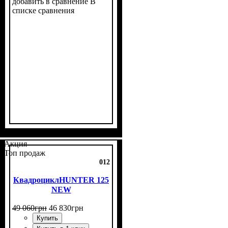
добавить в сравнение
В
списке сравнения
Объем двигателя, см³
Фаркоп
Лебедка
Охлаждение
: есть
: нет
: воздушное
: 200
Акция
Топ продаж
012
КвадроциклHUNTER 125
NEW
49 060
грн
46 830
грн
Купить