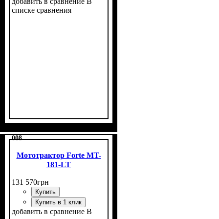
добавить в сравнение
В
списке сравнения
Мощность, л.с.
Объем двигателя, см³
Фаркоп
Лебедка
Охлаждение
: нет
: нет
: воздушное
: 8
: 125
008
Мототрактор Forte MT-
181-LT
131 570
грн
Купить
Купить в 1 клик
добавить в сравнение
В