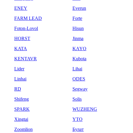
ENEY
Everun
FARM LEAD
Forte
Foton-Lovol
Hisun
HORST
Jinma
KATA
KAYO
KENTAVR
Kubota
Lider
Lihai
Linhai
ODES
RD
Segway
Shifeng
Solis
SPARK
WUZHENG
Xingtai
YTO
Zoomlion
Булат