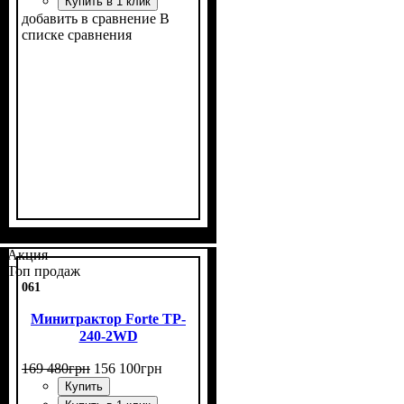
Купить в 1 клик
добавить в сравнение
В
списке сравнения
Мощность, л.с.
Колесная формула
Наличие кабины
Сцепление
Размер задней резины
Количество цилиндров
Реверс
: нет
: однодисковое
: 24
: нет
: 4х2
: 9,5
: 3
-20
Акция
Топ продаж
061
Минитрактор Forte TP-
240-2WD
169 480
грн
156 100
грн
Купить