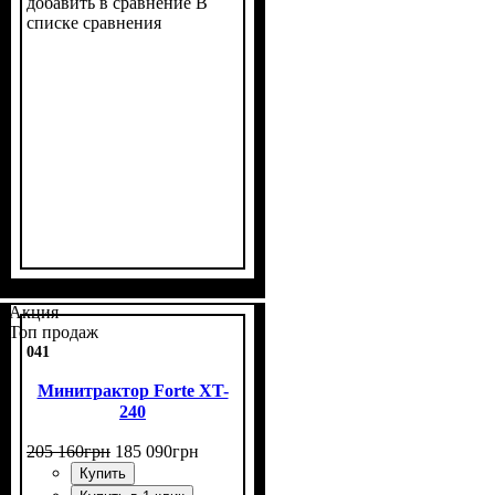
добавить в сравнение
В
списке сравнения
Мощность, л.с.
Колесная формула
Наличие кабины
Сцепление
Размер задней резины
Количество цилиндров
Реверс
: нет
: однодисковое
: 24
: нет
: 4х4
: 7,5
: 1
-20
Акция
Топ продаж
041
Минитрактор Forte XT-
240
205 160
грн
185 090
грн
Купить