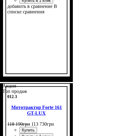
Купить в 1 клик
добавить в сравнение
В
списке сравнения
Мощность, л.с.
Объем двигателя, см³
Фаркоп
Лебедка
Охлаждение
: нет
: нет
: воздушное
: 8
: 125
Акция
Топ продаж
012.3
Мототрактор Forte 161
GT-LUX
118 190
грн
113 730
грн
Купить