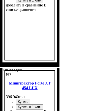
Купить в 1 клик
добавить в сравнение
В
списке сравнения
Мощность, л.с.
Колесная формула
Наличие кабины
Сцепление
Размер задней резины
Количество цилиндров
Реверс
: нет
: однодисковое
: 24
: нет
: 4х2
: 7,5
: 1
-20
Топ продаж
077
Минитрактор Forte XT
454 LUX
396 940
грн
Купить
Купить в 1 клик