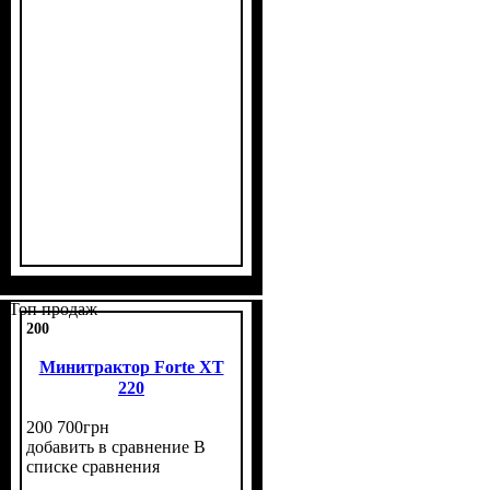
Мощность, л.с.
Колесная формула
Наличие кабины
Сцепление
Размер задней резины
Количество цилиндров
Реверс
: нет
: двухдисковое
: 45
: нет
: 4х4
: 11,2
: 4
-24
Топ продаж
200
Минитрактор Forte XT
220
200 700
грн
добавить в сравнение
В
списке сравнения