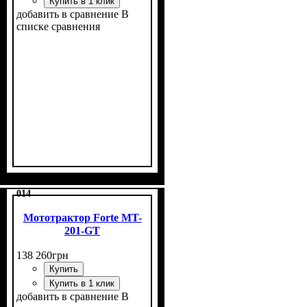
Купить в 1 клик
добавить в сравнение
В
списке сравнения
Мощность, л.с.
Выхлопная труба вверх
Дополнительный генератор
Размер задней резины
Гидравлика
Комплект
: с фрезой и
: одно
: 15
: 6,5
:
:
есть
есть
-16
векторная
плугом
014
Мототрактор Forte MT-
201-GT
138 260
грн
Купить
Купить в 1 клик
добавить в сравнение
В