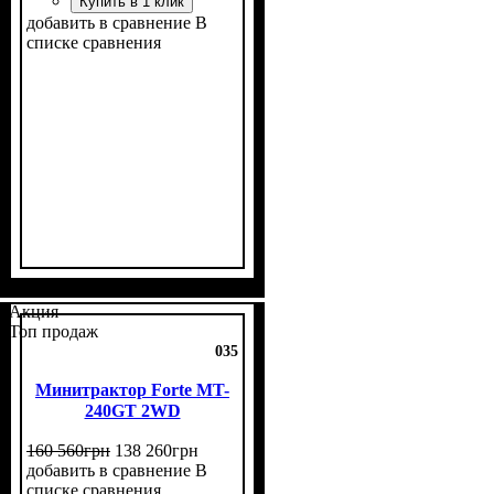
Купить в 1 клик
добавить в сравнение
В
списке сравнения
Мощность, л.с.
Колесная формула
Наличие кабины
Сцепление
Размер задней резины
Количество цилиндров
Реверс
: нет
: однодисковое
: 24
: нет
: 4х4
: 9,5
: 3
-20
Акция
Топ продаж
035
Минитрактор Forte MT-
240GT 2WD
160 560
грн
138 260
грн
добавить в сравнение
В
списке сравнения