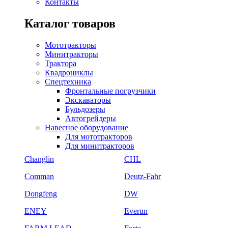
Контакты
Каталог товаров
Мототракторы
Минитракторы
Трактора
Квадроциклы
Спецтехника
Фронтальные погрузчики
Экскаваторы
Бульдозеры
Автогрейдеры
Навесное оборудование
Для мототракторов
Для минитракторов
Changlin
CHL
Comman
Deutz-Fahr
Dongfeng
DW
ENEY
Everun