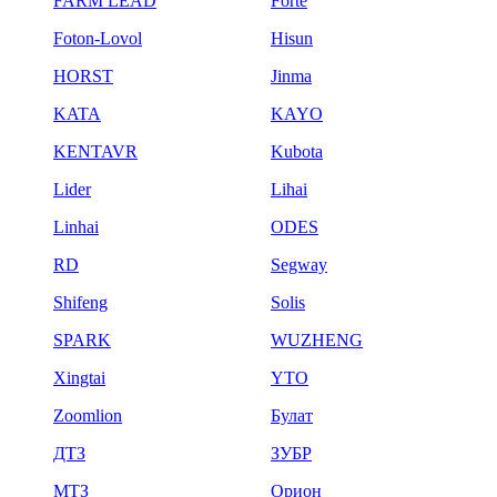
FARM LEAD
Forte
Foton-Lovol
Hisun
HORST
Jinma
KATA
KAYO
KENTAVR
Kubota
Lider
Lihai
Linhai
ODES
RD
Segway
Shifeng
Solis
SPARK
WUZHENG
Xingtai
YTO
Zoomlion
Булат
ДТЗ
ЗУБР
МТЗ
Орион