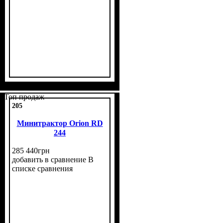
Мощность, л.с.
Колесная формула
Наличие кабины
Сцепление
Размер задней резины
Количество цилиндров
Реверс
: нет
: однодисковое
: 40
: нет
: 4х4
: 11,2
: 4
-24
Топ продаж
205
Минитрактор Orion RD
244
285 440
грн
добавить в сравнение
В
списке сравнения