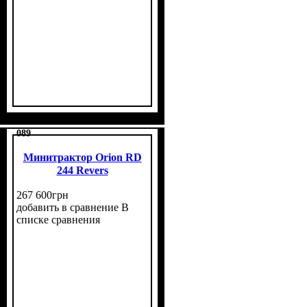
Мощность, л.с.
Колесная формула
Наличие кабины
Сцепление
Размер задней резины
Количество цилиндров
Реверс
: нет
: двухдисковое
: 24
: нет
: 4х4
: 11,2
: 3
-24
089
Минитрактор Orion RD
244 Revers
267 600
грн
добавить в сравнение
В
списке сравнения