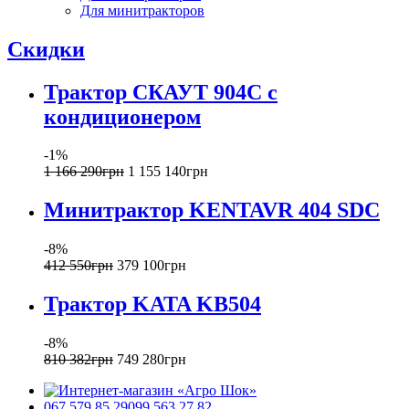
Для минитракторов
Скидки
Трактор СКАУТ 904C с
кондиционером
-1%
1 166 290
грн
1 155 140
грн
Минитрактор KENTAVR 404 SDC
-8%
412 550
грн
379 100
грн
Трактор KATA KВ504
-8%
810 382
грн
749 280
грн
067 579 85 29
099 563 27 82