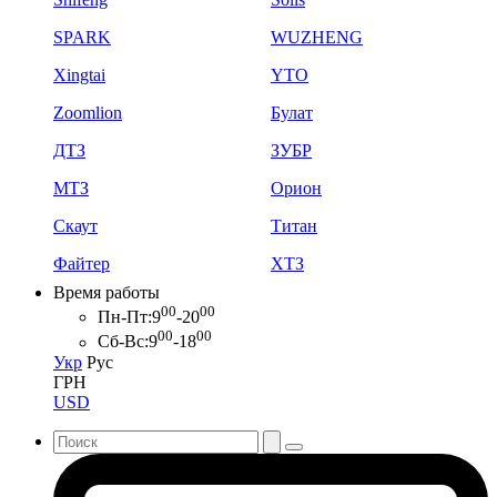
SPARK
WUZHENG
Xingtai
YTO
Zoomlion
Булат
ДТЗ
ЗУБР
МТЗ
Орион
Скаут
Титан
Файтер
ХТЗ
Время работы
00
00
Пн-Пт:
9
-20
00
00
Сб-Вс:
9
-18
Укр
Рус
ГРН
USD