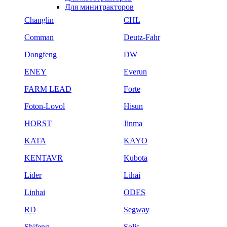
Для минитракторов
Changlin
CHL
Comman
Deutz-Fahr
Dongfeng
DW
ENEY
Everun
FARM LEAD
Forte
Foton-Lovol
Hisun
HORST
Jinma
KATA
KAYO
KENTAVR
Kubota
Lider
Lihai
Linhai
ODES
RD
Segway
Shifeng
Solis