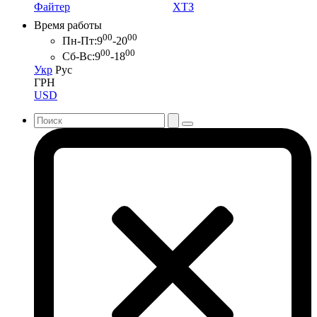
Файтер
ХТЗ
Время работы
00
00
Пн-Пт:
9
-20
00
00
Сб-Вс:
9
-18
Укр
Рус
ГРН
USD