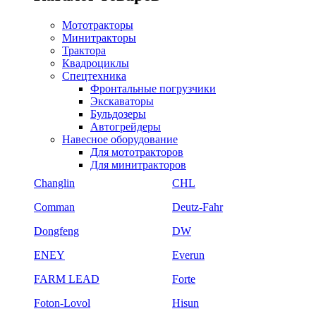
Мототракторы
Минитракторы
Трактора
Квадроциклы
Спецтехника
Фронтальные погрузчики
Экскаваторы
Бульдозеры
Автогрейдеры
Навесное оборудование
Для мототракторов
Для минитракторов
Changlin
CHL
Comman
Deutz-Fahr
Dongfeng
DW
ENEY
Everun
FARM LEAD
Forte
Foton-Lovol
Hisun