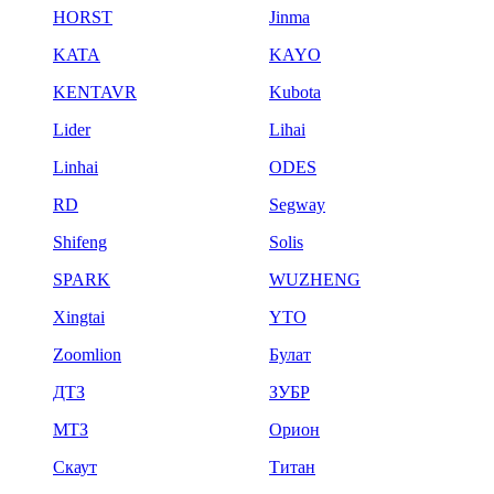
HORST
Jinma
KATA
KAYO
KENTAVR
Kubota
Lider
Lihai
Linhai
ODES
RD
Segway
Shifeng
Solis
SPARK
WUZHENG
Xingtai
YTO
Zoomlion
Булат
ДТЗ
ЗУБР
МТЗ
Орион
Скаут
Титан