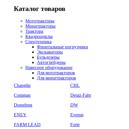
Каталог товаров
Мототракторы
Минитракторы
Трактора
Квадроциклы
Спецтехника
Фронтальные погрузчики
Экскаваторы
Бульдозеры
Автогрейдеры
Навесное оборудование
Для мототракторов
Для минитракторов
Changlin
CHL
Comman
Deutz-Fahr
Dongfeng
DW
ENEY
Everun
FARM LEAD
Forte