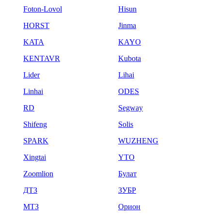
Foton-Lovol
Hisun
HORST
Jinma
KATA
KAYO
KENTAVR
Kubota
Lider
Lihai
Linhai
ODES
RD
Segway
Shifeng
Solis
SPARK
WUZHENG
Xingtai
YTO
Zoomlion
Булат
ДТЗ
ЗУБР
МТЗ
Орион