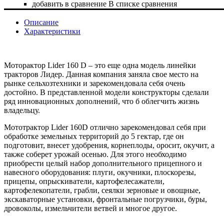
добавить в сравнение
В списке сравнения
Описание
Характеристики
Моторактор Lider 160 D – это еще одна модель линейки
тракторов Лидер. Данная компания заняла свое место на
рынке сельхозтехники и зарекомендовала себя очень
достойно. В представленной модели конструкторы сделали
ряд инновационных дополнений, что б облегчить жизнь
владельцу.
Мототрактор
Lider
160
D
отлично зарекомендовал себя при
обработке земельных территорий до 5 гектар, где он
подготовит, внесет удобрения, корнеплоды, оросит, окучит, а
также соберет урожай осенью. Для этого необходимо
приобрести целый набор дополнительного прицепного и
навесного оборудования: плуги, окучники, плоскорезы,
прицепы, опрыскиватели, картофелесажатели,
картофелекопатели, грабли, сеялки зерновые и овощные,
экскаваторные установки, фронтальные погрузчики, буры,
дровоколы, измельчители ветвей и многое другое.