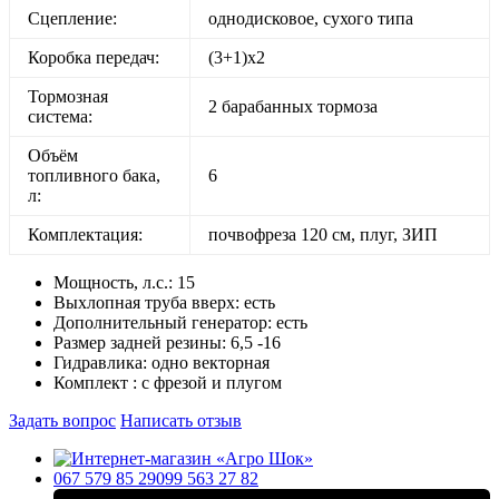
Сцепление:
однодисковое, сухого типа
Коробка передач:
(3+1)х2
Тормозная
2 барабанных тормоза
система:
Объём
топливного бака,
6
л:
Комплектация:
почвофреза 120 см, плуг, ЗИП
Мощность, л.с.:
15
Выхлопная труба вверх:
есть
Дополнительный генератор:
есть
Размер задней резины:
6,5 -16
Гидравлика:
одно векторная
Комплект :
с фрезой и плугом
Задать вопрос
Написать отзыв
067 579 85 29
099 563 27 82