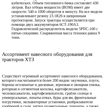
кубических. Объем топливного бачка составляет 430
литров. Вал отбора мощности (ВОМ) имеет две
скорости: 540 и 1000 оборотов в минуту. На все модели
устанавливают резину 23.1
R
26 в шевронным
протектором. Запуск трактора осуществляется при
помощи двух аккумуляторов 6СТ-190А3.
Гидравлический распределитель модели 5РПС-100 с
пятью секциями. Снаряженная масса техники равна 9
тонн.
Ассортимент навесного оборудования для
тракторов ХТЗ
Существует огромный ассортимент навесного оборудования,
которого насчитывается более 200 видов: окучники, плуги,
бороны игольчатые и дисковые, зерновая и овощная сеялка,
роторная и сегментная косилка, картофелесажатели,
чеснокосажатели, картофелекопатели, грабли солнце и
универсальные, лопаты-отвал, буры для ям, фронтальные
погрузчики, экскаваторные установки, разбрасыватели
удобрений и соли, щетки подметальные, прицепы, а также