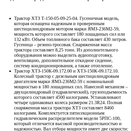
Трактор ХТЗ Т-150-05-09-25-04. Гусеничная модель,
которая оснащена надежным и проверенным
шестицилиндровым мотором марки ЯМЗ-236М2-59,
мощность которого составляет 180 лошадиных сил или
132 кВт. Объем топливного бака составляет 430 литров.
Гусеница – резино-тросовая. Снаряженная масса
трактора составляет 8,25 тонн. Из дополнительного
оборудования можно выделить аудиоподготовку,
вентиляцию, дополнительное откидное сидение,
систему кондиционирования, а также отопление.
Трактор ХТЗ-150К-09.172.00 и ХТЗ-150К-09.172.10.
Колесный трактор с дизельным шестицилиндровым
двигателем марки ЯМЗ-236М2-59 с номинальной
мощностью в 180 лошадиных сил. Навесной механизм –
двухцилиндровый (гидравлический), грузоподъемность
которого составляет 4500 килограмм. Устанавливают
четыре одинаковых колеса размером 21.3
R
24. Полная
снаряженная масса трактора ХТЗ составляет 8460
килограмм. Комплектуется пятисекционным
гидравлическим распределителем модели 5РПС-100,
который отличается высокой производительностью и
надежностью. Вал отбора мощности имеет две скорости: