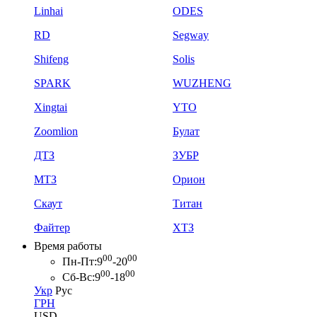
Linhai
ODES
RD
Segway
Shifeng
Solis
SPARK
WUZHENG
Xingtai
YTO
Zoomlion
Булат
ДТЗ
ЗУБР
МТЗ
Орион
Скаут
Титан
Файтер
ХТЗ
Время работы
00
00
Пн-Пт:
9
-20
00
00
Сб-Вс:
9
-18
Укр
Рус
ГРН
USD