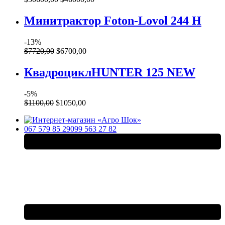
Минитрактор Foton-Lovol 244 H
-13%
$
7720
,
00
$
6700
,
00
КвадроциклHUNTER 125 NEW
-5%
$
1100
,
00
$
1050
,
00
067 579 85 29
099 563 27 82