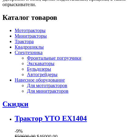
опрыскиватели.
Каталог товаров
Мототракторы
Минитракторы
Трактора
Квадроциклы
Спецтехника
Фронтальные погрузчики
Экскаваторы
Бульдозеры
Автогрейдеры
Навесное оборудование
Для мототракторов
Для минитракторов
Скидки
Трактор YTO EX1404
-9%
$
50600
,
00
$
46000
,
00