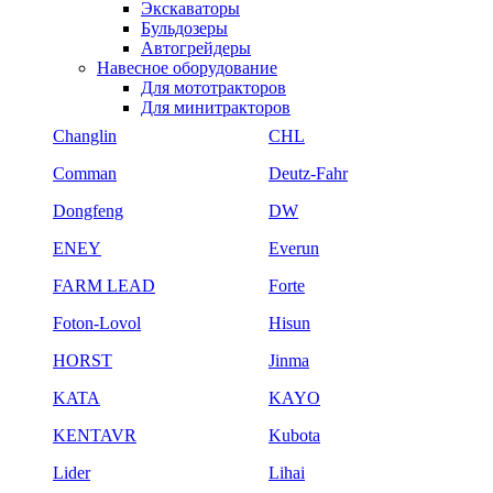
Экскаваторы
Бульдозеры
Автогрейдеры
Навесное оборудование
Для мототракторов
Для минитракторов
Changlin
CHL
Comman
Deutz-Fahr
Dongfeng
DW
ENEY
Everun
FARM LEAD
Forte
Foton-Lovol
Hisun
HORST
Jinma
KATA
KAYO
KENTAVR
Kubota
Lider
Lihai