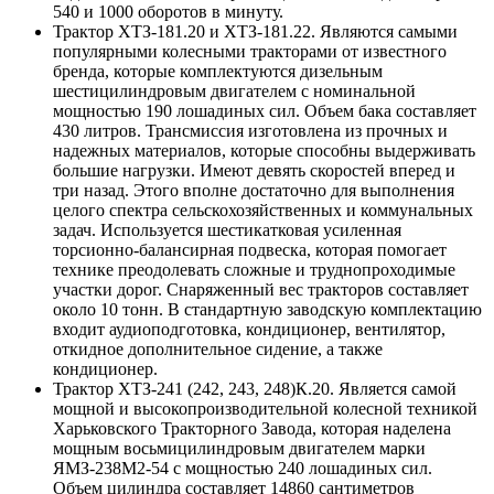
540 и 1000 оборотов в минуту.
Трактор ХТЗ-181.20 и ХТЗ-181.22. Являются самыми
популярными колесными тракторами от известного
бренда, которые комплектуются дизельным
шестицилиндровым двигателем с номинальной
мощностью 190 лошадиных сил. Объем бака составляет
430 литров. Трансмиссия изготовлена из прочных и
надежных материалов, которые способны выдерживать
большие нагрузки. Имеют девять скоростей вперед и
три назад. Этого вполне достаточно для выполнения
целого спектра сельскохозяйственных и коммунальных
задач. Используется шестикатковая усиленная
торсионно-балансирная подвеска, которая помогает
технике преодолевать сложные и труднопроходимые
участки дорог. Снаряженный вес тракторов составляет
около 10 тонн. В стандартную заводскую комплектацию
входит аудиоподготовка, кондиционер, вентилятор,
откидное дополнительное сидение, а также
кондиционер.
Трактор ХТЗ-241 (242, 243, 248)К.20. Является самой
мощной и высокопроизводительной колесной техникой
Харьковского Тракторного Завода, которая наделена
мощным восьмицилиндровым двигателем марки
ЯМЗ-238М2-54 с мощностью 240 лошадиных сил.
Объем цилиндра составляет 14860 сантиметров