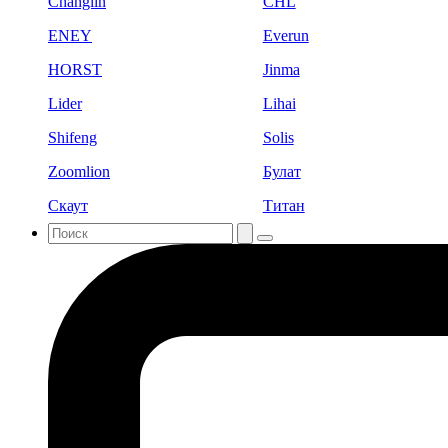
Changlin
CHL
ENEY
Everun
HORST
Jinma
Lider
Lihai
Shifeng
Solis
Zoomlion
Булат
Скаут
Титан