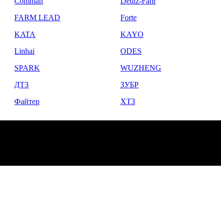
Comman
Deutz-Fahr
FARM LEAD
Forte
KATA
KAYO
Linhai
ODES
SPARK
WUZHENG
ДТЗ
ЗУБР
Файтер
ХТЗ