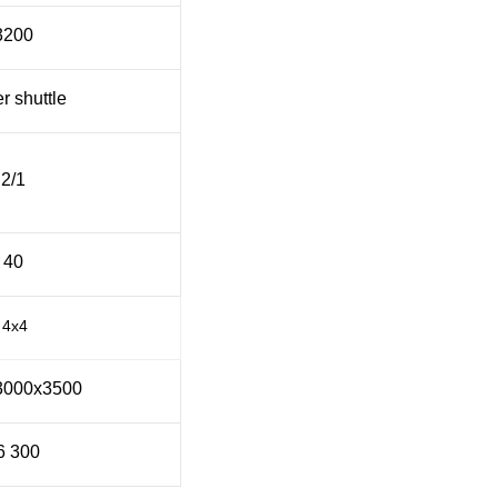
3200
r shuttle
2/1
40
 4х4
3000х3500
6 300