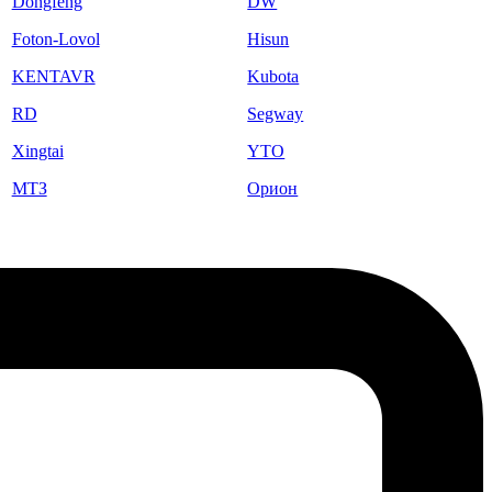
Dongfeng
DW
Foton-Lovol
Hisun
KENTAVR
Kubota
RD
Segway
Xingtai
YTO
МТЗ
Орион