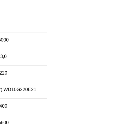
5000
3,0
220
er) WD10G220E21
400
5600