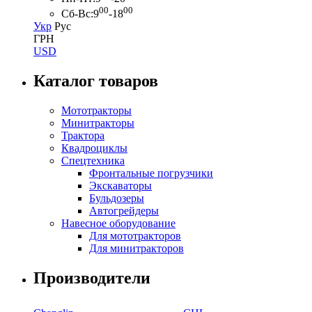
00
00
Сб-Вс:
9
-18
Укр
Рус
ГРН
USD
Каталог товаров
Мототракторы
Минитракторы
Трактора
Квадроциклы
Спецтехника
Фронтальные погрузчики
Экскаваторы
Бульдозеры
Автогрейдеры
Навесное оборудование
Для мототракторов
Для минитракторов
Производители