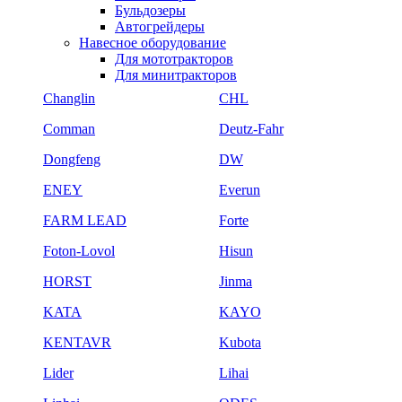
Бульдозеры
Автогрейдеры
Навесное оборудование
Для мототракторов
Для минитракторов
Changlin
CHL
Comman
Deutz-Fahr
Dongfeng
DW
ENEY
Everun
FARM LEAD
Forte
Foton-Lovol
Hisun
HORST
Jinma
KATA
KAYO
KENTAVR
Kubota
Lider
Lihai