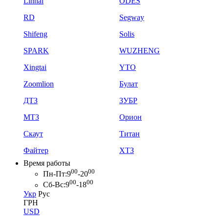
Linhai
ODES
RD
Segway
Shifeng
Solis
SPARK
WUZHENG
Xingtai
YTO
Zoomlion
Булат
ДТЗ
ЗУБР
МТЗ
Орион
Скаут
Титан
Файтер
ХТЗ
Время работы
00
00
Пн-Пт:
9
-20
00
00
Сб-Вс:
9
-18
Укр
Рус
ГРН
USD