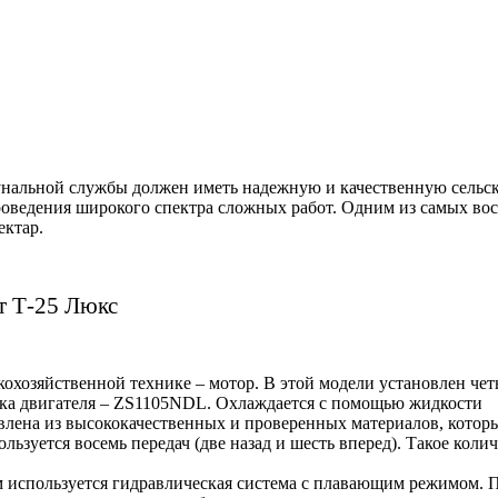
унальной службы должен иметь надежную и качественную сельс
оведения широкого спектра сложных работ. Одним из самых вос
ектар.
т Т-25 Люкс
скохозяйственной технике – мотор. В этой модели установлен ч
а двигателя – ZS1105
NDL
. Охлаждается с помощью жидкости
влена из высококачественных и проверенных материалов, котор
льзуется восемь передач (две назад и шесть вперед). Такое кол
м используется гидравлическая система с плавающим режимом.