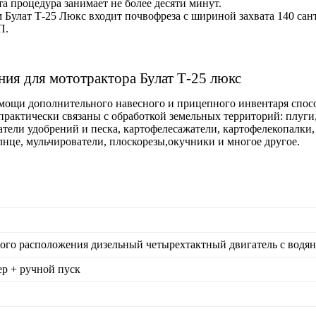
а процедура занимает не более десяти минут.
 Булат Т-25 Люкс входит почвофреза с шириной захвата 140 сан
П.
ия для мототрактора Булат Т-25 люкс
помощи дополнительного навесного и прицепного инвентаря спос
 практически связаны с обработкой земельных территорий: плуги
тели удобрений и песка, картофелесажатели, картофелекопалки,
лнце, мульчирователи, плоскорезы,окучники и многое другое.
ого расположения дизельный четырехтактный двигатель с вод
ер + ручной пуск