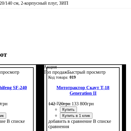
20/140 см, 2-корпусный плуг, ЗИП
ют
Акция
 просмотр
Топ продаж
Быстрый просмотр
019
ifeng SF-240
Мототрактор Скаут T-18
Generation II
0
грн
142 720
грн
133 800
грн
Купить
лик
Купить в 1 клик
ние
В списке
добавить в сравнение
В списке
сравнения