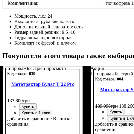
Комплектация:
почвофреза 1
Мощность, л.с.:
24
Выхлопная труба вверх:
есть
Дополнительный генератор:
есть
Размер задней резины:
9,5 -16
Гидравлика:
одно векторная
Комплект :
с фрезой и плугом
Покупатели этого товара также выбира
Топ продаж
Быстрый просмотр
Акция
Топ продаж
Быстрый
030
004
Мототрактор Булат Т-22 Pro
Мототрактор Sh
133 800
грн
189 996
грн
138 26
Купить
Купить
Купить в 1 клик
добавить в сравнение
В списке
Купить в 1 к
сравнения
добавить в сравне
сравнения