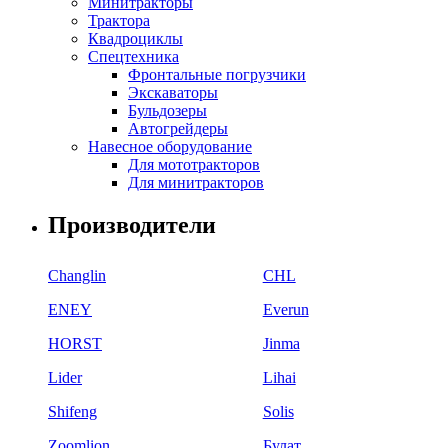
Минитракторы
Трактора
Квадроциклы
Спецтехника
Фронтальные погрузчики
Экскаваторы
Бульдозеры
Автогрейдеры
Навесное оборудование
Для мототракторов
Для минитракторов
Производители
Changlin
CHL
ENEY
Everun
HORST
Jinma
Lider
Lihai
Shifeng
Solis
Zoomlion
Булат