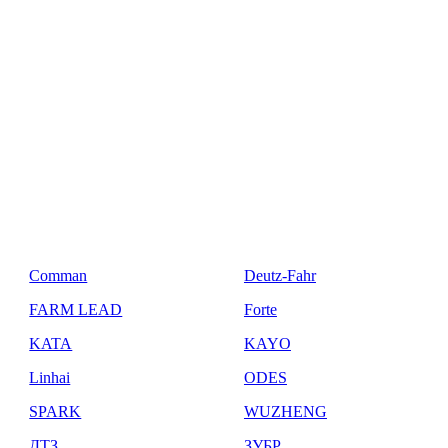
Comman
Deutz-Fahr
FARM LEAD
Forte
KATA
KAYO
Linhai
ODES
SPARK
WUZHENG
ДТЗ
ЗУБР