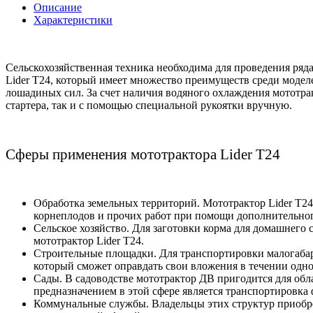
Описание
Характеристики
Сельскохозяйственная техника необходима для проведения ряд
Lider
T
24,
который имеет множество преимуществ среди модел
лошадиных сил. За счет наличия водяного охлаждения мототрак
стартера, так и с помощью специальной рукоятки вручную.
Сферы применения мототрактора
Lider T24
Обработка земельных территорий. Мотот
рактор
Lider
T
24
корнеплодов и прочих работ при помощи дополнительног
Сельское хозяйство. Для заготовки корма для домашнего 
мототрактор
Lider
T
24.
Строительные площадки. Для транспортировки малогабар
который сможет оправдать свои вложения в течении одно
Сады. В садоводстве мототрактор ДВ пригодится для об
предназначением в этой сфере является транспортировка 
Коммунальные службы. Владельцы этих структур приобр