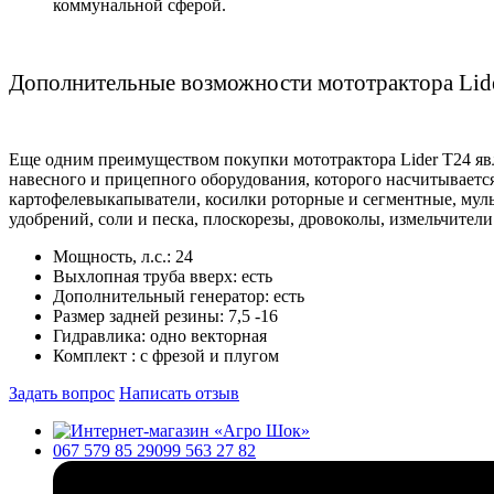
коммунальной сферой.
Дополнительные возможности мототрактора
Lid
Еще одним преимуществом покупки мототрактора
Lider
T
24 я
навесного и прицепного оборудования, которого насчитывается
картофелевыкапыватели, косилки роторные и сегментные, муль
удобрений, соли и песка, плоскорезы, дровоколы, измельчители
Мощность, л.с.:
24
Выхлопная труба вверх:
есть
Дополнительный генератор:
есть
Размер задней резины:
7,5 -16
Гидравлика:
одно векторная
Комплект :
с фрезой и плугом
Задать вопрос
Написать отзыв
067 579 85 29
099 563 27 82