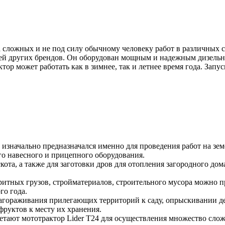
а сложных и не под силу обычному человеку работ в различных
ей других брендов. Он оборудован мощным и надежным дизельн
тор может работать как в зимнее, так и летнее время года. Зап
 изначально предназначался именно для проведения работ на зем
о навесного и прицепного оборудования.
скота, а также для заготовки дров для отопления загородного до
итных грузов, стройматериалов, строительного мусора можно 
го года.
лагораживания прилегающих территорий к саду, опрыскивании де
фруктов к месту их хранения.
етают мототрактор
Lider
T
24 для осуществления множество сложн