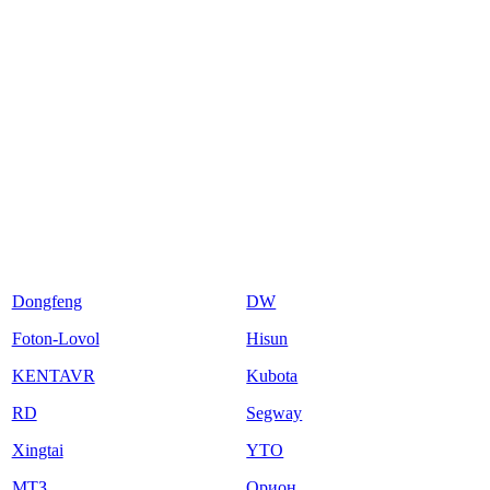
Dongfeng
DW
Foton-Lovol
Hisun
KENTAVR
Kubota
RD
Segway
Xingtai
YTO
МТЗ
Орион