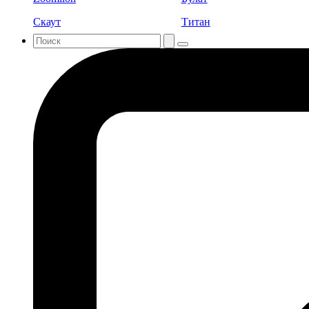
Скаут
Титан