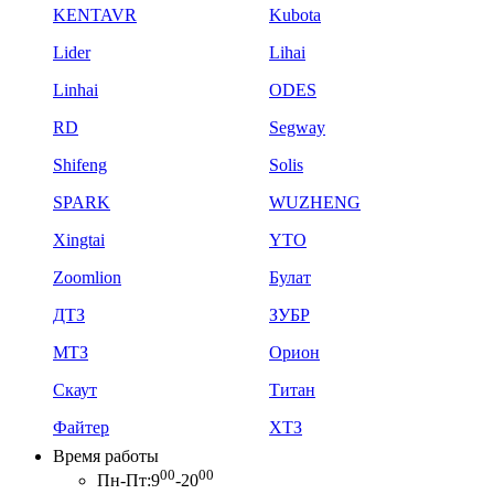
KENTAVR
Kubota
Lider
Lihai
Linhai
ODES
RD
Segway
Shifeng
Solis
SPARK
WUZHENG
Xingtai
YTO
Zoomlion
Булат
ДТЗ
ЗУБР
МТЗ
Орион
Скаут
Титан
Файтер
ХТЗ
Время работы
00
00
Пн-Пт:
9
-20