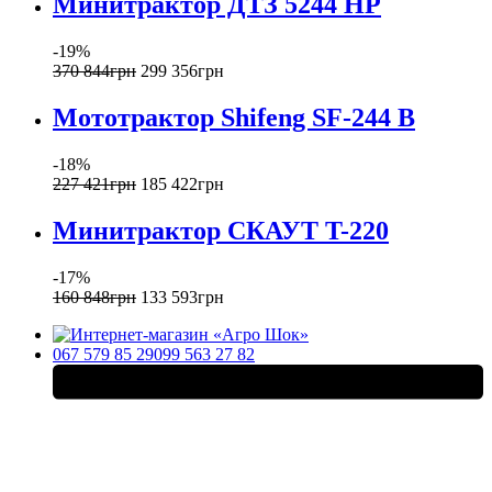
Минитрактор ДТЗ 5244 HP
-19%
370 844
грн
299 356
грн
Мототрактор Shifeng SF-244 B
-18%
227 421
грн
185 422
грн
Минитрактор СКАУТ T-220
-17%
160 848
грн
133 593
грн
067 579 85 29
099 563 27 82