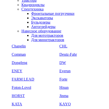
Трактора
Квадроциклы
Спецтехника
Фронтальные погрузчики
Экскаваторы
Бульдозеры
Автогрейдеры
Навесное оборудование
Для мототракторов
Для минитракторов
Changlin
CHL
Comman
Deutz-Fahr
Dongfeng
DW
ENEY
Everun
FARM LEAD
Forte
Foton-Lovol
Hisun
HORST
Jinma
KATA
KAYO