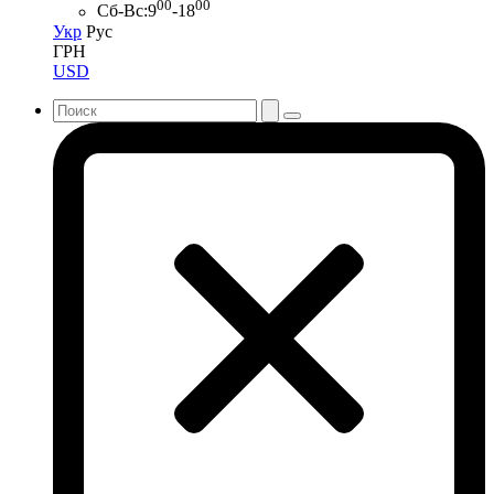
00
00
Сб-Вс:
9
-18
Укр
Рус
ГРН
USD