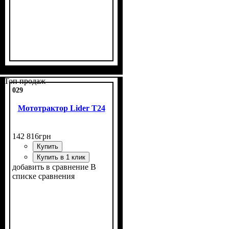
Мощность, л.с.
Выхлопная труба вверх
Дополнительный генератор
Размер задней резины
Гидравлика
Комплект
: с фрезой и
: одно
: 18
: 6,5
:
:
есть
есть
-16
векторная
плугом
Топ продаж
029
Мототрактор Lider T24
142 816
грн
Купить
Купить в 1 клик
добавить в сравнение
В
списке сравнения