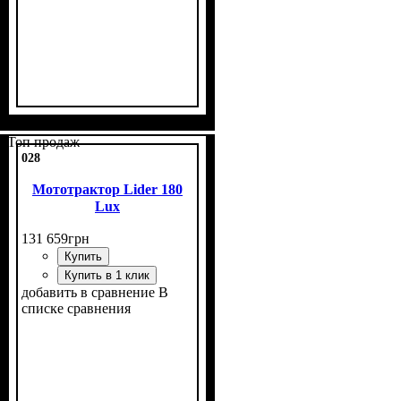
Мощность, л.с.
Выхлопная труба вверх
Дополнительный генератор
Размер задней резины
Гидравлика
Комплект
: с фрезой и
: одно
: 15
: 6,5
:
:
есть
есть
-16
векторная
плугом
Топ продаж
028
Мототрактор Lider 180
Lux
131 659
грн
Купить
Купить в 1 клик
добавить в сравнение
В
списке сравнения