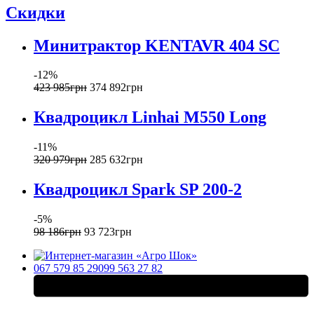
Скидки
Минитрактор KENTAVR 404 SC
-12%
423 985
грн
374 892
грн
Квадроцикл Linhai M550 Long
-11%
320 979
грн
285 632
грн
Квадроцикл Spark SP 200-2
-5%
98 186
грн
93 723
грн
067 579 85 29
099 563 27 82