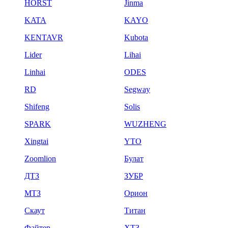
HORST
Jinma
KATA
KAYO
KENTAVR
Kubota
Lider
Lihai
Linhai
ODES
RD
Segway
Shifeng
Solis
SPARK
WUZHENG
Xingtai
YTO
Zoomlion
Булат
ДТЗ
ЗУБР
МТЗ
Орион
Скаут
Титан
Файтер
ХТЗ