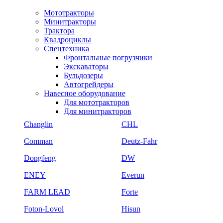
Мототракторы
Минитракторы
Трактора
Квадроциклы
Спецтехника
Фронтальные погрузчики
Экскаваторы
Бульдозеры
Автогрейдеры
Навесное оборудование
Для мототракторов
Для минитракторов
Changlin
CHL
Comman
Deutz-Fahr
Dongfeng
DW
ENEY
Everun
FARM LEAD
Forte
Foton-Lovol
Hisun